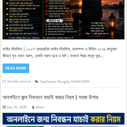
কষ্টের স্ট্যাটাস | ১০০+ হৃদয়ছোঁয়া কষ্টের স্ট্যাটাস, ক্যাপশন ও উক্তি ২০২৬ মানুষের
জীবনে সুখ যেমন আসে, তেমনি আসে দুঃখ ও কষ্ট। কখনো প্রিয় মানুষ দূরে…
READ MORE
,
বাংলা সকল এসএমএস
Sad Status Bangla
হৃদয়ছোঁয়া স্ট্যাটাস
অনলাইনে জন্ম নিবন্ধন যাচাই করার নিয়ম | সহজ উপায়
July 26, 2026
Jibon