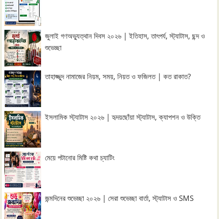
জুলাই গণঅভ্যুত্থান দিবস ২০২৬ | ইতিহাস, তাৎপর্য, স্ট্যাটাস, ছন্দ ও
শুভেচ্ছা
তাহাজ্জুদ নামাজের নিয়ম, সময়, নিয়ত ও ফজিলত | কত রাকাত?
ইসলামিক স্ট্যাটাস ২০২৬ | হৃদয়ছোঁয়া স্ট্যাটাস, ক্যাপশন ও উক্তি
মেয়ে পটানোর মিষ্টি কথা চ্যাটিং
জন্মদিনের শুভেচ্ছা ২০২৬ | সেরা শুভেচ্ছা বার্তা, স্ট্যাটাস ও SMS