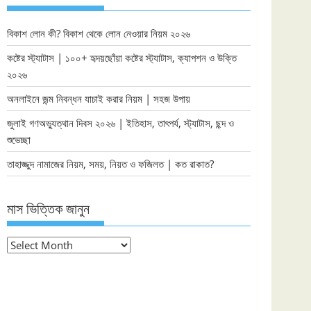
বিকাশ লোন কী? বিকাশ থেকে লোন নেওয়ার নিয়ম ২০২৬
কষ্টের স্ট্যাটাস | ১০০+ হৃদয়ছোঁয়া কষ্টের স্ট্যাটাস, ক্যাপশন ও উক্তি
২০২৬
অনলাইনে জন্ম নিবন্ধন যাচাই করার নিয়ম | সহজ উপায়
জুলাই গণঅভ্যুত্থান দিবস ২০২৬ | ইতিহাস, তাৎপর্য, স্ট্যাটাস, ছন্দ ও
শুভেচ্ছা
তাহাজ্জুদ নামাজের নিয়ম, সময়, নিয়ত ও ফজিলত | কত রাকাত?
মাস ভিত্তিক জানুন
মাস
ভিত্তিক
জানুন