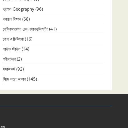
ভূগোল Geography
(96)
রসায়ন বিজ্ঞান
(68)
রেফ্রিজারেশন এন্ড এয়ারকন্ডিশনিং
(41)
রোগ ও চিকিৎসা
(16)
লাইফ স্টাইল
(14)
শরীরতত্ত্ব
(2)
সমাজকর্ম
(92)
সিমে নতুন ‍অফার
(145)
es