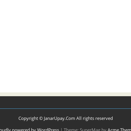
Copyright © JanarUpay.Com All rights reserved
oudly powered by WordPress
|
Theme: SuperMag by
Acme Them