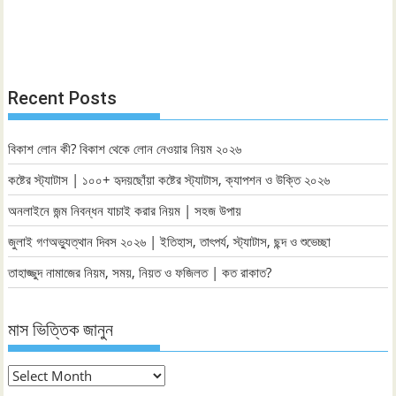
Recent Posts
বিকাশ লোন কী? বিকাশ থেকে লোন নেওয়ার নিয়ম ২০২৬
কষ্টের স্ট্যাটাস | ১০০+ হৃদয়ছোঁয়া কষ্টের স্ট্যাটাস, ক্যাপশন ও উক্তি ২০২৬
অনলাইনে জন্ম নিবন্ধন যাচাই করার নিয়ম | সহজ উপায়
জুলাই গণঅভ্যুত্থান দিবস ২০২৬ | ইতিহাস, তাৎপর্য, স্ট্যাটাস, ছন্দ ও শুভেচ্ছা
তাহাজ্জুদ নামাজের নিয়ম, সময়, নিয়ত ও ফজিলত | কত রাকাত?
মাস ভিত্তিক জানুন
মাস
ভিত্তিক