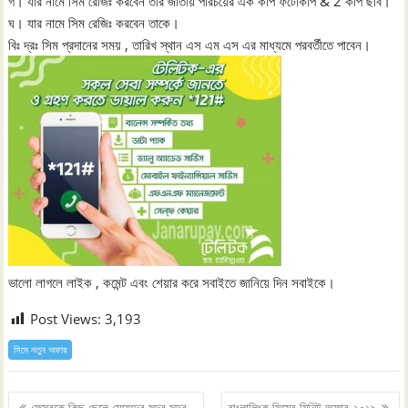
গ। যার নামে সিম রেজিঃ করবেন তার জাতীয় পরিচয়ের এক কপি ফটোকপি & 2 কপি ছবি।
ঘ। যার নামে সিম রেজিঃ করবেন তাকে।
বিঃ দ্রঃ সিম প্রদানের সময় , তারিখ স্থান এস এম এস এর মাধ্যমে পরবর্তীতে পাবেন।
ভালো লাগলে লাইক , কমেন্ট এবং শেয়ার করে সবাইতে জানিয়ে দিন সবাইকে।
Post Views:
3,193
সিমে নতুন ‍অফার
Post
ফেসবুকে কিছু ছেলে মেয়েদের সুন্দর সুন্দর
বাংলালিংক সিমের মিনিট অফার ২০১৯