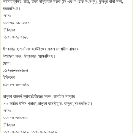
আমোয়াকান্দার মোড়, ঢাকা হালুয়াঘাট সড়ক (সি এন্ড বি রোড সংলগ্ন), ফুলপুর থানা সদর,
ময়মনসিংহ।
ফোনঃ
০১৭৩০-০৮৭৩৫১
চিকিৎসক
০১৭৮৭-৬৮৭৬৪৮
ঈশ্বরগঞ্জ হামদর্দ ল্যাবরেটরীজের সকল মোবাইল নাম্বার
উপজেলা সদর, ঈশ্বরগঞ্জ,ময়মনসিংহ।
ফোনঃ
০১৭৬৬-৬৬৮৬৮৫
চিকিৎসক
০১৭৮৭-৬৮৭৬৪৯
ভালুকা হামদর্দ ল্যাবরেটরীজের সকল মোবাইল নাম্বার
শেখ আমির উদ্দিন প্লাজা,ভালুকা বাসস্ট্যান্ড, ভালুকা,ময়মনসিংহ।
ফোনঃ
০১৭১৩-৩৬১৭৬৪
চিকিৎসক
০১৭৮৭-৬৮৭৬৫০ ০১৭৮৭-৬৮৭৬৫২