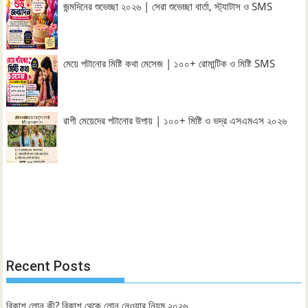
জন্মদিনের শুভেচ্ছা ২০২৬ | সেরা শুভেচ্ছা বার্তা, স্ট্যাটাস ও SMS
মেয়ে পটানোর মিষ্টি কথা মেসেজ | ১০০+ রোমান্টিক ও মিষ্টি SMS
রাগী মেয়েদের পটানোর উপায় | ১০০+ মিষ্টি ও ভদ্র এসএমএস ২০২৬
Recent Posts
বিকাশ লোন কী? বিকাশ থেকে লোন নেওয়ার নিয়ম ২০২৬