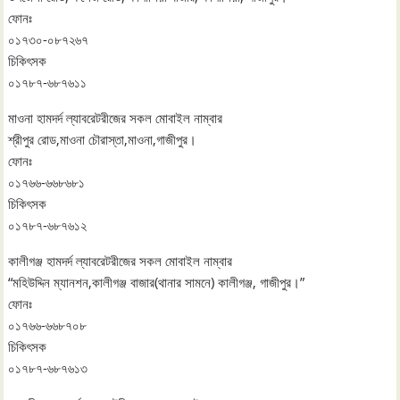
ফোনঃ
০১৭৩০-০৮৭২৬৭
চিকিৎসক
০১৭৮৭-৬৮৭৬১১
মাওনা হামদর্দ ল্যাবরেটরীজের সকল মোবাইল নাম্বার
শ্রীপুর রোড,মাওনা চৌরাস্তা,মাওনা,গাজীপুর।
ফোনঃ
০১৭৬৬-৬৬৮৬৮১
চিকিৎসক
০১৭৮৭-৬৮৭৬১২
কালীগঞ্জ হামদর্দ ল্যাবরেটরীজের সকল মোবাইল নাম্বার
“মহিউদ্দিন ম্যানশন,কালীগঞ্জ বাজার(থানার সামনে) কালীগঞ্জ, গাজীপুর।”
ফোনঃ
০১৭৬৬-৬৬৮৭০৮
চিকিৎসক
০১৭৮৭-৬৮৭৬১৩