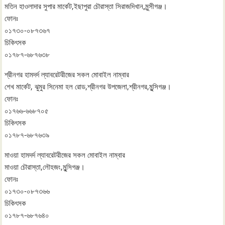
মতিন হাওলাদার সুপার মার্কেট,ইছাপুরা চৌরাস্তা সিরাজদিখান,মুন্সীগঞ্জ।
ফোনঃ
০১৭৩০-০৮৭৩৬৭
চিকিৎসক
০১৭৮৭-৬৮৭৬৩৮
শ্রীনগর হামদর্দ ল্যাবরেটরীজের সকল মোবাইল নাম্বার
শেখ মার্কেট, ঝুমুর সিনেমা হল রোড,শ্রীনগর উপজেলা,শ্রীনগর,মুন্সিগঞ্জ।
ফোনঃ
০১৭৬৬-৬৬৮৭০৫
চিকিৎসক
০১৭৮৭-৬৮৭৬৩৯
মাওয়া হামদর্দ ল্যাবরেটরীজের সকল মোবাইল নাম্বার
মাওয়া চৌরাস্তা,লৌহজং,মুন্সিগঞ্জ।
ফোনঃ
০১৭৩০-০৮৭৩৬৬
চিকিৎসক
০১৭৮৭-৬৮৭৬৪০