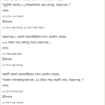
“কুমুদিনী আর্কেড,৭২,সিরাজউদ্দোলা রোড,খানপুর, নারায়নগঞ্জ।”
ফোনঃ
০১৭৩০-০৮৭৩৬৩
চিকিৎসক
০১৭৮৭-৬৮৭৬২৬ ০১৭৮৭-৬৮৭৬৩০
নারায়নগঞ্জ-২ হামদর্দ ল্যাবরেটরীজের সকল মোবাইল নাম্বার
১১৯ আমান ভবন,বঙ্গবন্ধু সড়ক,নারায়নগঞ্জ।
ফোনঃ
০১৭৬৬-৬৬৮৬৯৮
চিকিৎসক
০১৭৮৭-৬৮৭৬২৯
পঞ্চবটি হামদর্দ ল্যাবরেটরীজের সকল মোবাইল নাম্বার
“ফারদান কমপ্লেক্স(দোকান#১-৫) হরিহর পাড়া,পঞ্চবটি মোড়, নারায়নগঞ্জ।”
ফোনঃ
০১৭৮৭-৬৭৫৩১৪
চিকিৎসক
০১৭৮৭-৬৮৭৮৫৬