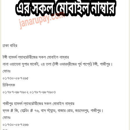
ঢাকা বাহির
টঙ্গী হামদর্দ ল্যাবরেটরীজের সকল মোবাইল নাম্বার
নানা ওয়াহেদা সুপার মার্কেট, ২য় তলা (টঙ্গী ওভারব্রীজের পূর্ব পার্শ্বে) টঙ্গী, গাজীপুর।
ফোনঃ
০১৭৩০-০৮৭২৬৫
চিকিৎসক
০১৭৮৭-৬৮৭৬০২ ০১৭৮৭-৬৮৭৬০৩
গাজীপুর হামদর্দ ল্যাবরেটরীজের সকল মোবাইল নাম্বার
ব্লক # জি, হোল্ডিং # ৭৬, বাস স্ট্যান্ড, বাজার রোড, জয়দেবপুর, গাজীপুর।
ফোনঃ
০১৭৩০-০৮৭২৬৬