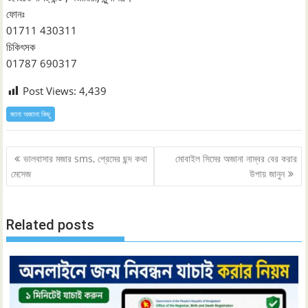
ফোনঃ
01711 430311
চিকিৎসক
01787 690317
Post Views:
4,439
জানা অজানা কিছু
Post
ভালবাসার মজার sms, প্রেমের ছন্দ কথা
মোবাইল সিমের অজানা নাম্বর বের করার
navigation
মেসেজ
উপায় জানুন
Related posts