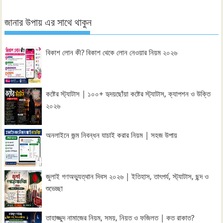
জানার উপায় এর সাথে থাকুন
বিকাশ লোন কী? বিকাশ থেকে লোন নেওয়ার নিয়ম ২০২৬
কষ্টের স্ট্যাটাস | ১০০+ হৃদয়ছোঁয়া কষ্টের স্ট্যাটাস, ক্যাপশন ও উক্তি
২০২৬
অনলাইনে জন্ম নিবন্ধন যাচাই করার নিয়ম | সহজ উপায়
জুলাই গণঅভ্যুত্থান দিবস ২০২৬ | ইতিহাস, তাৎপর্য, স্ট্যাটাস, ছন্দ ও
শুভেচ্ছা
তাহাজ্জুদ নামাজের নিয়ম, সময়, নিয়ত ও ফজিলত | কত রাকাত?