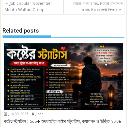
Post
Job circular November
বিরহের বাংলা sms, বিরহের এসএমএস
navigation
Month Walton Group
মেসেজ, বিরহের লেখা পিকচার
Related posts
July 30, 2026
Jibon
কষ্টের স্ট্যাটাস | ১০০+ হৃদয়ছোঁয়া কষ্টের স্ট্যাটাস, ক্যাপশন ও উক্তি ২০২৬