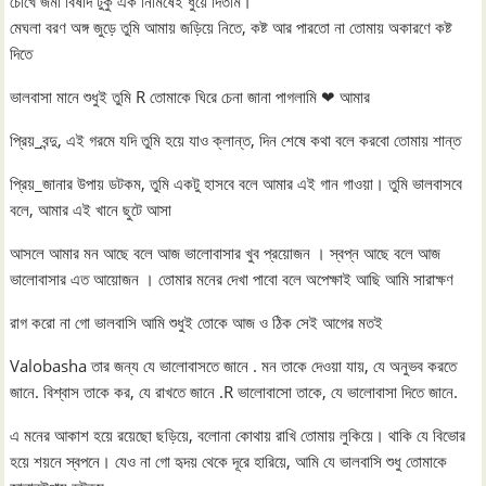
চোখে জমা বিষাদ টুকু এক নিমিষেই ধুয়ে দিতাম।
মেঘলা বরণ অঙ্গ জুড়ে তুমি আমায় জড়িয়ে নিতে, কষ্ট আর পারতো না তোমায় অকারণে কষ্ট
দিতে
ভালবাসা মানে শুধুই তুমি R তোমাকে ঘিরে চেনা জানা পাগলামি ❤ আমার
প্রিয়_বন্দু, এই গরমে যদি তুমি হয়ে যাও ক্লান্ত, দিন শেষে কথা বলে করবো তোমায় শান্ত
প্রিয়_জানার উপায় ডটকম, তুমি একটু হাসবে বলে আমার এই গান গাওয়া। তুমি ভালবাসবে
বলে, আমার এই খানে ছুটে আসা
আসলে আমার মন আছে বলে আজ ভালোবাসার খুব প্রয়োজন । স্বপ্ন আছে বলে আজ
ভালোবাসার এত আয়োজন । তোমার মনের দেখা পাবো বলে অপেক্ষাই আছি আমি সারাক্ষণ
রাগ করো না গো ভালবাসি আমি শুধুই তোকে আজ ও ঠিক সেই আগের মতই
Valobasha তার জন্য যে ভালোবাসতে জানে . মন তাকে দেওয়া যায়, যে অনুভব করতে
জানে. বিশ্বাস তাকে কর, যে রাখতে জানে .R ভালোবাসো তাকে, যে ভালোবাসা দিতে জানে.
এ মনের আকাশ হয়ে রয়েছো ছড়িয়ে, বলোনা কোথায় রাখি তোমায় লুকিয়ে। থাকি যে বিভোর
হয়ে শয়নে স্বপনে। যেও না গো হৃদয় থেকে দূরে হারিয়ে, আমি যে ভালবাসি শুধু তোমাকে