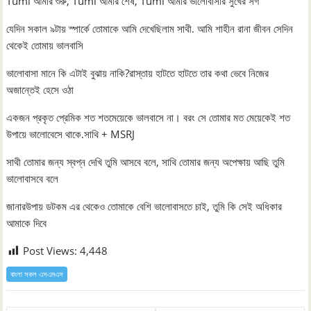
Tumi আমার শুরু, Tumi আমার শেষ, Tumi আমার ভালোবাসার সুখের সর্গ
যেদিন সকাল ৯টায় স্পার্কে তোমাকে আমি দেখেছিলাম সাথী. আমি শাহীন রানা জীবন সেদিন
থেকেই তোমায় ভালবাসি
ভালোবাসা মানে কি এটাই বুঝায় নাকি?রাস্তায় হাটতে হাটতে তার কথা ভেবে নিজের
অজান্তেই হেসে ওঠা
একজন প্রকৃত প্রেমিক শত শতমেয়েকে ভালবাসে না। বরং সে তোমার মত মেয়েকেই শত
উপায়ে ভালোবেসে থাকে.সাথি + MSRJ
সাথী তোমার জন্য স্বপ্ন দেখি তুমি আসবে বলে, সাথি তোমার জন্য অপেক্ষায় আছি তুমি
ভালোবাসবে বলে
জানারউপায় ডটকম এর থেকেও তোমাকে বেশি ভালোবাসতে চাই, তুমি কি সেই অধিকার
আমাকে দিবে
Post Views:
4,448
বাংলা সকল এসএমএস