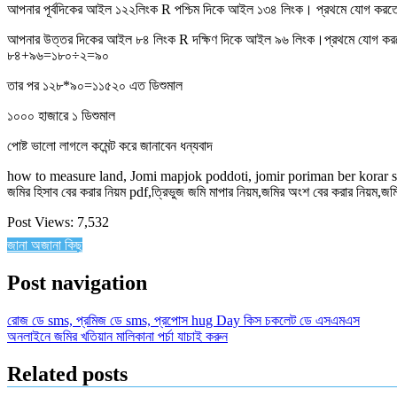
আপনার পূর্বদিকের আইল ১২২লিংক R পশ্চিম দিকে আইল ১৩৪ লিংক। প্রথমে যোগ কর
আপনার উত্তর দিকের আইল ৮৪ লিংক R দক্ষিণ দিকে আইল ৯৬ লিংক।প্রথমে যোগ করতে
৮৪+৯৬=১৮০÷২=৯০
তার পর ১২৮*৯০=১১৫২০ এত ডিশুমাল
১০০০ হাজারে ১ ডিশুমাল
পোষ্ট ভালো লাগলে কমেন্ট করে জানাবেন ধন্যবাদ
how to measure land, Jomi mapjok poddoti, jomir poriman ber korar sutr
জমির হিসাব বের করার নিয়ম pdf,ত্রিভুজ জমি মাপার নিয়ম,জমির অংশ বের করার নিয়ম,জ
Post Views:
7,532
জানা অজানা কিছু
Post navigation
রোজ ডে sms, প্রমিজ ডে sms, প্রপোস hug Day কিস চকলেট ডে এসএমএস
অনলাইনে জমির খতিয়ান মালিকানা পর্চা যাচাই করুন
Related posts