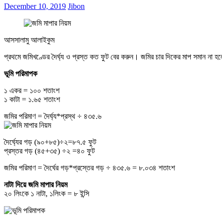
December 10, 2019
Jibon
আসসালামু আলাইকুম
প্রথমে জমিখণ্ডের দৈর্ঘ্য ও প্রস্ত কত ফুট বের করুন। জমির চার দিকের মাপ সমান না হ
ভূমি পরিমাপক
১ একর = ১০০ শতাংশ
১ কাটা = ১.৬৫ শতাংশ
জমির পরিমাণ = দৈর্ঘ্য*প্রস্থ ÷ ৪৩৫.৬
দৈর্ঘ্যের গড় (৯০+৮৫)÷২=৮৭.৫ ফুট
প্রস্তর গড় (৪৫+৩৫) ÷২ =৪০ ফুট
জমির পরিমাণ = দৈর্ঘের গড়*প্রস্তের গড় ÷ ৪৩৫.৬ = ৮.০৩৪ শতাংশ
নাটা দিয়ে জমি মাপার নিয়ম
২০ লিংকে ১ নাটা, ১লিংক = ৮ ইন্সি