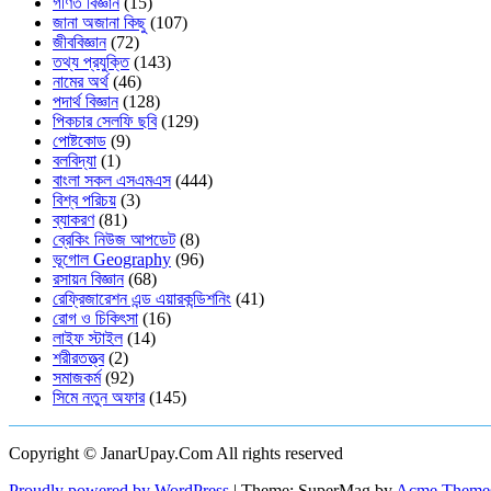
গণিত বিজ্ঞান
(15)
জানা অজানা কিছু
(107)
জীববিজ্ঞান
(72)
তথ্য প্রযুক্তি
(143)
নামের অর্থ
(46)
পদার্থ বিজ্ঞান
(128)
পিকচার সেলফি ছবি
(129)
পোষ্টকোড
(9)
বলবিদ্যা
(1)
বাংলা সকল এসএমএস
(444)
বিশ্ব পরিচয়
(3)
ব্যাকরণ
(81)
ব্রেকিং নিউজ আপডেট
(8)
ভূগোল Geography
(96)
রসায়ন বিজ্ঞান
(68)
রেফ্রিজারেশন এন্ড এয়ারকন্ডিশনিং
(41)
রোগ ও চিকিৎসা
(16)
লাইফ স্টাইল
(14)
শরীরতত্ত্ব
(2)
সমাজকর্ম
(92)
সিমে নতুন ‍অফার
(145)
Copyright © JanarUpay.Com All rights reserved
Proudly powered by WordPress
|
Theme: SuperMag by
Acme Theme