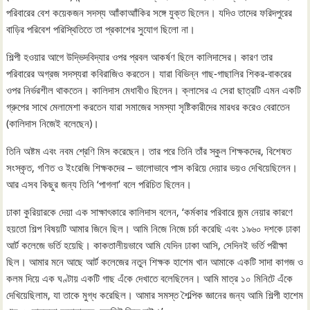
পরিবারের বেশ কয়েকজন সদস্য আাঁকাআাঁকির সঙ্গে যুক্ত ছিলেন। যদিও তাদের ফরিদপুরের
বাড়ির পরিবেশ পরিস্থিতিতে তা প্রকাশের সুযোগ ছিলো না।
শিল্পী হওয়ার আগে উদ্ভিদবিদ্যার ওপর প্রবল আকর্ষণ ছিলে কালিদাসের। কারণ তার
পরিবারের অগ্রজ সদস্যরা কবিরাজিও করতেন। যারা বিভিন্ন গাছ-গাছালির শিকর-বাকরের
ওপর নির্ভরশীল থাকতেন। কালিদাস মেধাবীও ছিলেন। ক্লাসের এ সেরা ছাত্রটি এমন একটি
গ্রুপের সাথে মেলামেশা করতেন যারা সমাজের সমস্যা সৃষ্টিকারীদের মারধর করেও বেরাতেন
(কালিদাস নিজেই বলেছেন)।
তিনি অষ্টম এবং নবম শ্রেণি মিস করেছেন। তার পরে তিনি তাঁর স্কুল শিক্ষকদের, বিশেষত
সংস্কৃত, গণিত ও ইংরেজি শিক্ষকদের – ভালোভাবে পাস করিয়ে দেয়ার ভয়ও দেখিয়েছিলেন।
আর এসব কিছুর জন্য তিনি ‘পাগলা’ বলে পরিচিত ছিলেন।
ঢাকা কুরিয়ারকে দেয়া এক সাক্ষাৎকারে কালিদাস বলেন, ‘কর্মকার পরিবারে জন্ম নেয়ার কারণে
হয়তো শিল্প বিষয়টি আমার জিনে ছিল। আমি নিজে নিজে চর্চা করেছি এবং ১৯৬০ দশকে ঢাকা
আর্ট কলেজে ভর্তি হয়েছি। কাকতালীয়ভাবে আমি যেদিন ঢাকা আসি, সেদিনই ভর্তি পরীক্ষা
ছিল। আমার মনে আছে আর্ট কলেজের নতুন শিক্ষক হাশেম খান আমাকে একটি সাদা কাগজ ও
কলম দিয়ে এক ঘণ্টায় একটি গাছ এঁকে দেখাতে বলেছিলেন। আমি মাত্র ১০ মিনিটে এঁকে
দেখিয়েছিলাম, যা তাকে মুগ্ধ করেছিল। আমার সমস্ত শৈল্পিক জ্ঞানের জন্য আমি শিল্পী হাশেম