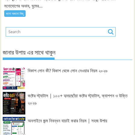
মনোযোগের অভাব, ঘুমের...
জানা অজানা কিছু
জানার উপায় এর সাথে থাকুন
বিকাশ লোন কী? বিকাশ থেকে লোন নেওয়ার নিয়ম ২০২৬
কষ্টের স্ট্যাটাস | ১০০+ হৃদয়ছোঁয়া কষ্টের স্ট্যাটাস, ক্যাপশন ও উক্তি
২০২৬
অনলাইনে জন্ম নিবন্ধন যাচাই করার নিয়ম | সহজ উপায়