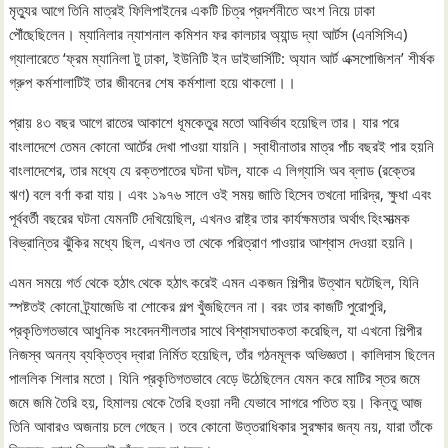
মৃত্যুর আগে তিনি মাত্রই ফিলিপাইনের একটি চিত্র প্রদর্শনীতে অংশ নিয়ে ঢাকা
পৌঁছেছিলেন। ম্যানিলার ন্যাশনাল কমিশন ফর কালচার অ্যান্ড দ্যা আর্টস (এনসিসিএ)
গ্যালারেতে ‘ফ্রম ম্যানিলা টু ঢাকা, ইউনিটি ইন ডাইভার্সিটি: অ্যান আর্ট এক্সপোজিশন’ শীর্ষক
গ্রুপ কর্মশালাটিই তার জীবনের শেষ কর্মশালা হয়ে থাকলো।।
প্রায় ৪৩ বছর আগে রাতের আকাশে ধূমকেতুর মতো আবির্ভাব হয়েছিল তার। যার পরে
বাংলাদেশে তেমন কোনো আর্টের দেখা পাওয়া যায়নি। স্বাধীনাতার মাত্র পাঁচ বছরই পার হয়নি
বাংলাদেশের, তার মধ্যে যে রক্তপাতের ঘটনা ঘটল, যাকে এ লিগ্যাসি অব ব্লাড (রক্তের
ঋণ) বলে বর্ণা করা যায়। এবং ১৯৭৬ সালে ওই সময় জাতি হিসেব তখনো দারিদ্র, ক্ষুধা এবং
পূর্ববর্তী বছরের ঘটনা যেমনটি দেখিয়েছিল, এখনও রাষ্ট্র তার কার্যক্ষমতার অর্থাৎ হিংসাত্মক
বিভ্রান্তির ঝুঁকির মধ্যে ছিল, এখনও তা থেকে পরিত্রাণ পাওয়ার আশ্বাস দেওয়া হয়নি।
এমন সময়ে গর্ত থেকে হঠাৎ থেকে হঠাৎ করেই এমন একজন শিল্পীর উত্থান ঘটেছিল, যিনি
স্পষ্টতই কোনো ট্র্যাজেডি বা শোকের গল্প খুঁজছিলেন না। বরং তার কাজটি পুরোপুরি,
প্রকৃতিগতভাবে আধুনিক সংবেদনশীলতার সাথে বিশ্বাসঘাতকতা করেছিল, যা এখনো শিল্পীর
নিজস্ব অনন্য ব্যক্তিত্ব দ্বারা নির্মিত হয়েছিল, তাঁর গঠনমূলক অভিজ্ঞতা। কালিদাস ছিলেন
পাললিক শিলার মতো। যিনি প্রকৃতিগতভাবে বেড়ে উঠেছিলেন যেমন করে মাটির স্তর জমে
জমে জমি তৈরি হয়, হিমালয় থেকে তৈরি হওয়া নদী যেভাবে সাগরে পতিত হয়। কিন্তু আজ
তিনি আবারও অজনায় চলে গেছেন। তবে কোনো উত্তরাধিকার সুরক্ষার জন্য নয়, যারা তাঁকে