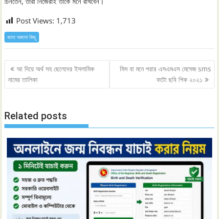
চিনতেন, তারা নিজেরাই তাঁকে মনে রাখবেন।
Post Views:
1,713
জানা অজানা কিছু
Post
আ দিয়ে অর্থ সহ ছেলেদের ইসলামিক
মিস বা মনে পরার এসএমএস মেসেজ sms
navigation
নামের তালিকা
ফটো ছবি পিক ২০২১
Related posts