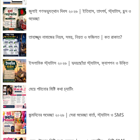
জুলাই গণঅভ্যুত্থান দিবস ২০২৬ | ইতিহাস, তাৎপর্য, স্ট্যাটাস, ছন্দ ও
শুভেচ্ছা
তাহাজ্জুদ নামাজের নিয়ম, সময়, নিয়ত ও ফজিলত | কত রাকাত?
ইসলামিক স্ট্যাটাস ২০২৬ | হৃদয়ছোঁয়া স্ট্যাটাস, ক্যাপশন ও উক্তি
মেয়ে পটানোর মিষ্টি কথা চ্যাটিং
জন্মদিনের শুভেচ্ছা ২০২৬ | সেরা শুভেচ্ছা বার্তা, স্ট্যাটাস ও SMS