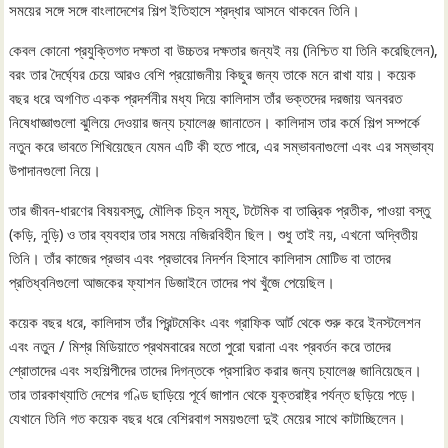
সময়ের সঙ্গে সঙ্গে বাংলাদেশের শিল্প ইতিহাসে শ্রদ্ধার আসনে থাকবেন তিনি।
কেবল কোনো প্রযুক্তিগত দক্ষতা বা উচ্চতর দক্ষতার জন্যই নয় (নিশ্চিত যা তিনি করেছিলেন),
বরং তার দৈর্ঘ্যের চেয়ে আরও বেশি প্রয়োজনীয় কিছুর জন্য তাকে মনে রাখা যায়। কয়েক
বছর ধরে অগণিত একক প্রদর্শনীর মধ্য দিয়ে কালিদাস তাঁর ভক্তদের দরজায় অনবরত
নিষেধাজ্ঞাগুলো ঝুলিয়ে দেওয়ার জন্য চ্যালেঞ্জ জানাতেন। কালিদাস তার কর্মে শিল্প সম্পর্কে
নতুন করে ভাবতে শিখিয়েছেন যেমন এটি কী হতে পারে, এর সম্ভাবনাগুলো এবং এর সম্ভাব্য
উপাদানগুলো নিয়ে।
তার জীবন-ধারণের বিষয়বস্তু, মৌলিক চিহ্ন সমূহ, টটেমিক বা তান্ত্রিক প্রতীক, পাওয়া বস্তু
(কড়ি, নুড়ি) ও তার ব্যবহার তার সময়ে নজিরবিহীন ছিল। শুধু তাই নয়, এখনো অদ্বিতীয়
তিনি। তাঁর কাজের প্রভাব এবং প্রভাবের নিদর্শন হিসাবে কালিদাস মোটিভ বা তাদের
প্রতিধ্বনিগুলো আজকের ফ্যাশন ডিজাইনে তাদের পথ খুঁজে পেয়েছিল।
কয়েক বছর ধরে, কালিদাস তাঁর প্রিন্টমেকিং এবং গ্রাফিক আর্ট থেকে শুরু করে ইনস্টলেশন
এবং নতুন / মিশ্র মিডিয়াতে প্রথমবারের মতো পুরো ঘরানা এবং প্রবর্তন করে তাদের
শ্রোতাদের এবং সহশিল্পীদের তাদের দিগন্তকে প্রসারিত করার জন্য চ্যালেঞ্জ জানিয়েছেন।
তার তারকাখ্যাতি দেশের গণ্ডি ছাড়িয়ে পূর্বে জাপান থেকে যুক্তরাষ্ট্র পর্যন্ত ছড়িয়ে পড়ে।
যেখানে তিনি গত কয়েক বছর ধরে বেশিরবাগ সময়গুলো দুই মেয়ের সাথে কাটাচ্ছিলেন।