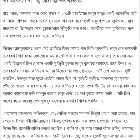
পরে ‘আতেলিয়ার-৭১’ প্রিন্টিমেকিং স্টুডিওতে পরিণত হয়।
যাই হোক, আমাদের কাজ শুরুর পরেই বা ১২১টি আইটেমের মধ্যে মাত্র একটি প্রদর্শণীর পরই
কালিদাস শিল্পকলা পদকে ভূষিত হন এবং তার এক বছর পরেই একুশে পদকে ভূষিত হন, যার
মাধ্যমে তা শিল্পসত্ত্বা দেশে চূড়ান্তভাবে স্বীকৃতি লাভ করে। পরবর্তীতে ঢাকা কুরিয়ারের সঙ্গে
এক সাক্ষাৎকারে এসব কথা বলেন কালিদাস।
নিজের আত্মপ্রকাশের থেকে সেই গল্পটিতে ফিরে আসার পরে তিনি প্রদর্শনীর জন্য বেশ কয়েকটি
চিত্রকর্ম তৈরি করেন যেগুলোকে আমরা মেটাল বা ধাতব কোলাজ বলে থাকি। তারমধ্যে এমন
একটি চিত্রকর্ম ছিল যেখানে একটি সূর্যমুখী ফুলের মধ্যে বুলেটের আঘাতের মতো ছিল। এ
চিত্রকর্মের মাধ্যমে কালিদাস অনন্য হিসেবে প্রতিষ্ঠা পেয়েছেন। এটি বেশ আলোড়ন সৃষ্টি
করেছিল, উপস্থাপনের দৃঢ়তা এতটাই দারুণ ছিল যে প্রতিটি ব্যক্তি যেকোনো ব্যাখ্যাতে
পৌঁছাতে পারতো আবার পারতো না। তবে কালিদাসের মতে, তৎকালীন দৈনিক বাংলায় কাজ করা
প্রয়াত খ্যাতনামা কবি শামসুর রহমান ছাড়া কেউ এর অর্থ বুঝতে সক্ষম হয়নি। যেটি ছিল
আগের বছরে বঙ্গবন্ধু শেখ মুজিবুর রহমানকে হত্যার শৈল্পিক প্রতিবাদ।
এতোক্ষণে আপনাদের অভিনবত্ব এবং শৈল্পিক সমতল সম্পর্কে কিছুটা ধারণা দেয়া হয়েছে, যার
ওপরে সেই প্রদর্শনী দাঁড়িয়েছিল। কিন্তু দুর্ভাগ্যক্রমে এক সপ্তাহ পেছানোর পরেও ২১
দিনের দীর্ঘ প্রদর্শনী বাতিল করতে হয়েছিল। কালি দা (যে নামে আমরা তাঁকে ডাকি) আমাদের
কাছে গর্ব ছিলেন। কালিদাস এমন কেউ ছিলেন না যে, যাকে সহজেই ভুলে যাওয়া যায়, বরং