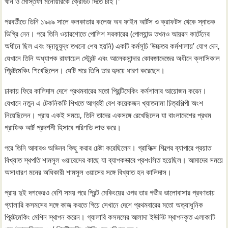
খান ও মোস্তফা মনোয়ারকে ক্রেডিট দিতে চাই।’
পরবর্তীতে তিনি ১৯৬৯ সালে কলকাতার কলেজ অব ফাইন আর্টস ও ক্রাফটস থেকে স্নাতক
ডিগ্রি নেন। পরে তিনি ওয়ারশোতে পোলিশ সরকারের (পোল্যান্ড তখনও আয়রন কার্টেনের
অধীনে ছিল এবং স্নায়ুযুদ্ধ তখনো শেষ হয়নি) একটি কর্মসূচি ‘উচ্চতর কর্মশালায়’ যোগ দেন,
যেখানে তিনি অধ্যাপক রাফায়েল স্ট্রেন্ট এবং আলেকসান্দার কোবজাদেজের অধীনে ক্লাসিকাল
প্রিন্টমেকিং শিখেছিলেন। যেটি পরে তিনি তার হৃদয়ে ধারণ করেছেন।
ঢাকায় ফিরে কালিদাস দেশে প্রথমবারের মতো প্রিন্টিমেকিং কর্মশালার আয়োজন করেন।
যেখানে নতুন এ টেকনিকটি শিখতে আগ্রহী বেশ কয়েকজন খ্যাতনামা চিত্রশিল্পী অংশ
নিয়েছিলেন। প্রায় একই সময়ে, তিনি তাদের একসঙ্গে রেখেছিলেন যা বাংলাদেশের প্রথম
গ্রাফিক আর্ট প্রদর্শনী হিসাবে পরিণতি লাভ করে।
পরে তিনি আবারও অভিনব কিছু করার চেষ্টা করেছিলেন। গ্রাফিক্স শিল্পের ব্যাপারে প্রয়াত
বিখ্যাত স্থপতি শামসুল ওয়ারেসের কাছে যা ব্যাপকভাবে প্রশংসিত হয়েছিল। আমাদের সময়ে
অসাধারণ মনের অধিকারী শামসুল ওয়াসের সঙ্গে বিখ্যাত হন কালিদাস।
প্রায় দুই দশকেরও বেশি সময় পরে প্রিন্ট মেকিংয়ের ওপর তার গভীর ভালোবাসার প্রবণতায়
গ্যালারি কসমসের সঙ্গে কাজ করতে গিয়ে সেখানে দেশে প্রথমবারের মতো অত্যাধুনিক
প্রিন্টমেকিং মেশিন স্থাপন করেন। গ্যালারি কসমসের আলাদা ইউনিট স্থাপনকৃত এলাকাটি