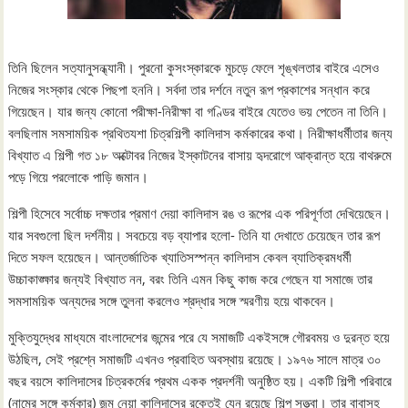
তিনি ছিলেন সত্যানুসন্ধ্যানী। পুরনো কুসংস্কারকে মুচড়ে ফেলে শৃঙ্খলতার বাইরে এসেও
নিজের সংস্কার থেকে পিছপা হননি। সর্বদা তার দর্শনে নতুন রূপ প্রকাশের সন্ধান করে
গিয়েছেন। যার জন্য কোনো পরীক্ষা-নিরীক্ষা বা গণ্ডির বাইরে যেতেও ভয় পেতেন না তিনি।
বলছিলাম সমসাময়িক প্রথিতযশা চিত্রশিল্পী কালিদাস কর্মকারের কথা। নিরীক্ষাধর্মীতার জন্য
বিখ্যাত এ শিল্পী গত ১৮ অক্টোবর নিজের ইস্কাটনের বাসায় হৃদরোগে আক্রান্ত হয়ে বাথরুমে
পড়ে গিয়ে পরলোকে পাড়ি জমান।
শিল্পী হিসেবে সর্বোচ্চ দক্ষতার প্রমাণ দেয়া কালিদাস রঙ ও রূপের এক পরিপূর্ণতা দেখিয়েছেন।
যার সবগুলো ছিল দর্শনীয়। সবচেয়ে বড় ব্যাপার হলো- তিনি যা দেখাতে চেয়েছেন তার রূপ
দিতে সফল হয়েছেন। আন্তর্জাতিক খ্যাতিসস্পন্ন কালিদাস কেবল ব্যাতিক্রমধর্মী
উচ্চাকাঙ্ক্ষার জন্যই বিখ্যাত নন, বরং তিনি এমন কিছু কাজ করে গেছেন যা সমাজে তার
সমসাময়িক অন্যদের সঙ্গে তুলনা করলেও শ্রদ্ধার সঙ্গে স্মরণীয় হয়ে থাকবেন।
মুক্তিযুদ্ধের মাধ্যমে বাংলাদেশের জন্মের পরে যে সমাজটি একইসঙ্গে গৌরবময় ও দুরন্ত হয়ে
উঠছিল, সেই প্রশ্নে সমাজটি এখনও প্রবাহিত অবস্থায় রয়েছে। ১৯৭৬ সালে মাত্র ৩০
বছর বয়সে কালিদাসের চিত্রকর্মের প্রথম একক প্রদর্শনী অনুষ্ঠিত হয়। একটি শিল্পী পরিবারে
(নামের সঙ্গে কর্মকার) জন্ম নেয়া কালিদাসের রক্তেই যেন রয়েছে শিল্প সত্ত্বা। তার বাবাসহ