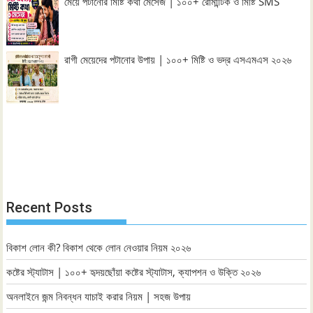
মেয়ে পটানোর মিষ্টি কথা মেসেজ | ১০০+ রোমান্টিক ও মিষ্টি SMS
রাগী মেয়েদের পটানোর উপায় | ১০০+ মিষ্টি ও ভদ্র এসএমএস ২০২৬
Recent Posts
বিকাশ লোন কী? বিকাশ থেকে লোন নেওয়ার নিয়ম ২০২৬
কষ্টের স্ট্যাটাস | ১০০+ হৃদয়ছোঁয়া কষ্টের স্ট্যাটাস, ক্যাপশন ও উক্তি ২০২৬
অনলাইনে জন্ম নিবন্ধন যাচাই করার নিয়ম | সহজ উপায়