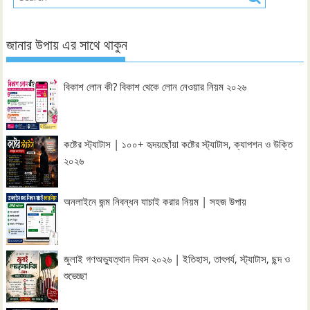
জানার উপায় এর সাথে থাকুন
বিকাশ লোন কী? বিকাশ থেকে লোন নেওয়ার নিয়ম ২০২৬
কষ্টের স্ট্যাটাস | ১০০+ হৃদয়ছোঁয়া কষ্টের স্ট্যাটাস, ক্যাপশন ও উক্তি
২০২৬
অনলাইনে জন্ম নিবন্ধন যাচাই করার নিয়ম | সহজ উপায়
জুলাই গণঅভ্যুত্থান দিবস ২০২৬ | ইতিহাস, তাৎপর্য, স্ট্যাটাস, ছন্দ ও
শুভেচ্ছা