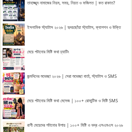
তাহাজ্জুদ নামাজের নিয়ম, সময়, নিয়ত ও ফজিলত | কত রাকাত?
ইসলামিক স্ট্যাটাস ২০২৬ | হৃদয়ছোঁয়া স্ট্যাটাস, ক্যাপশন ও উক্তি
মেয়ে পটানোর মিষ্টি কথা চ্যাটিং
জন্মদিনের শুভেচ্ছা ২০২৬ | সেরা শুভেচ্ছা বার্তা, স্ট্যাটাস ও SMS
মেয়ে পটানোর মিষ্টি কথা মেসেজ | ১০০+ রোমান্টিক ও মিষ্টি SMS
রাগী মেয়েদের পটানোর উপায় | ১০০+ মিষ্টি ও ভদ্র এসএমএস ২০২৬