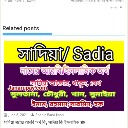
navigation
পারমিট পরীক্ষার বিজ্ঞপ্তি
পরিসংখ্যান সহকারী পরীক্ষা প্রশ্ন সমাধান
২০২০
Related posts
June 8, 2021
Shahin Rana Jibon
সাদিয়া নামের আরবি অর্থ কি, সাদিয়া কি ইসলামিক নাম