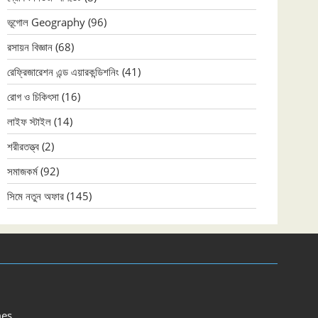
ভূগোল Geography
(96)
রসায়ন বিজ্ঞান
(68)
রেফ্রিজারেশন এন্ড এয়ারকন্ডিশনিং
(41)
রোগ ও চিকিৎসা
(16)
লাইফ স্টাইল
(14)
শরীরতত্ত্ব
(2)
সমাজকর্ম
(92)
সিমে নতুন ‍অফার
(145)
es