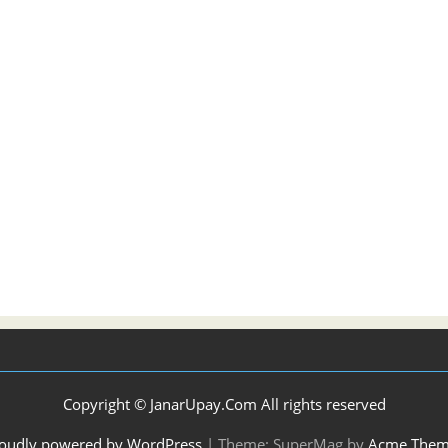
Copyright © JanarUpay.Com All rights reserved
oudly powered by WordPress
|
Theme: SuperMag by
Acme Them