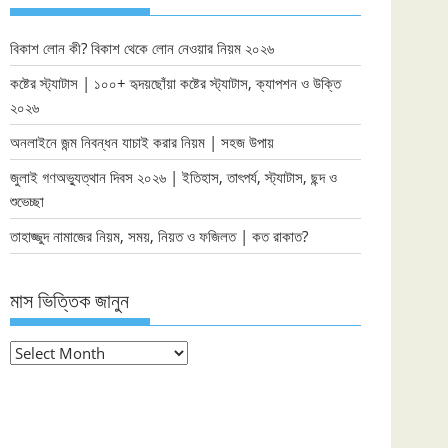
বিকাশ লোন কী? বিকাশ থেকে লোন নেওয়ার নিয়ম ২০২৬
কষ্টের স্ট্যাটাস | ১০০+ হৃদয়ছোঁয়া কষ্টের স্ট্যাটাস, ক্যাপশন ও উক্তি
২০২৬
অনলাইনে জন্ম নিবন্ধন যাচাই করার নিয়ম | সহজ উপায়
জুলাই গণঅভ্যুত্থান দিবস ২০২৬ | ইতিহাস, তাৎপর্য, স্ট্যাটাস, ছন্দ ও
শুভেচ্ছা
তাহাজ্জুদ নামাজের নিয়ম, সময়, নিয়ত ও ফজিলত | কত রাকাত?
মাস ভিত্তিক জানুন
মাস
ভিত্তিক
জানুন