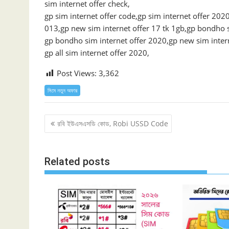
sim internet offer check,
gp sim internet offer code,gp sim internet offer 202
013,gp new sim internet offer 17 tk 1gb,gp bondho s
gp bondho sim internet offer 2020,gp new sim inter
gp all sim internet offer 2020,
Post Views:
3,362
সিমে নতুন ‍অফার
Post
রবি ইউএসএসডি কোড, Robi USSD Code
navigation
Related posts