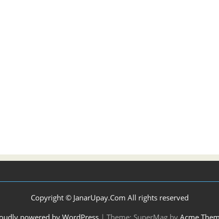
Copyright © JanarUpay.Com All rights reserved
oudly powered by WordPress
|
Theme: SuperMag by
Acme Them