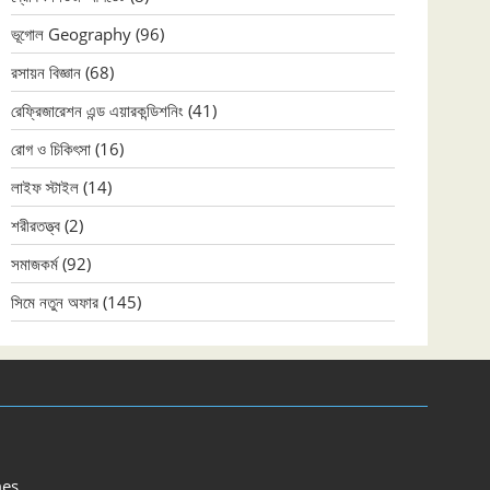
ভূগোল Geography
(96)
রসায়ন বিজ্ঞান
(68)
রেফ্রিজারেশন এন্ড এয়ারকন্ডিশনিং
(41)
রোগ ও চিকিৎসা
(16)
লাইফ স্টাইল
(14)
শরীরতত্ত্ব
(2)
সমাজকর্ম
(92)
সিমে নতুন ‍অফার
(145)
es