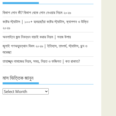
বিকাশ লোন কী? বিকাশ থেকে লোন নেওয়ার নিয়ম ২০২৬
কষ্টের স্ট্যাটাস | ১০০+ হৃদয়ছোঁয়া কষ্টের স্ট্যাটাস, ক্যাপশন ও উক্তি
২০২৬
অনলাইনে জন্ম নিবন্ধন যাচাই করার নিয়ম | সহজ উপায়
জুলাই গণঅভ্যুত্থান দিবস ২০২৬ | ইতিহাস, তাৎপর্য, স্ট্যাটাস, ছন্দ ও
শুভেচ্ছা
তাহাজ্জুদ নামাজের নিয়ম, সময়, নিয়ত ও ফজিলত | কত রাকাত?
মাস ভিত্তিক জানুন
মাস
ভিত্তিক
জানুন