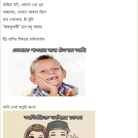
হারিয়ে যাই. কোনো এক দুর
অজানায়. যেখানে আকাশ মিশে
হবে একাকার. R তুমি
”রাজকুমারী“ হবে শুধু আমার
fb হাসির পিকচার ডাউনলোড
ফানি লেখা কমেন্ট বাংলা