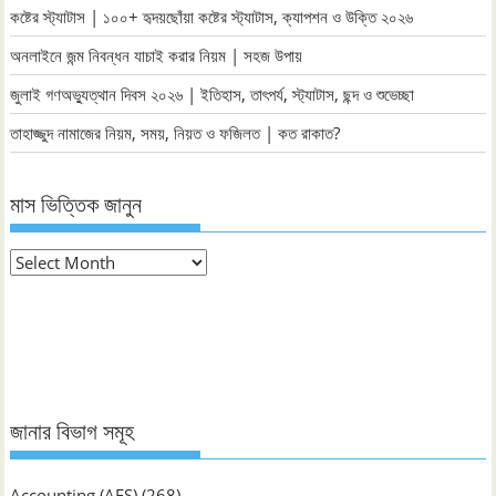
কষ্টের স্ট্যাটাস | ১০০+ হৃদয়ছোঁয়া কষ্টের স্ট্যাটাস, ক্যাপশন ও উক্তি ২০২৬
অনলাইনে জন্ম নিবন্ধন যাচাই করার নিয়ম | সহজ উপায়
জুলাই গণঅভ্যুত্থান দিবস ২০২৬ | ইতিহাস, তাৎপর্য, স্ট্যাটাস, ছন্দ ও শুভেচ্ছা
তাহাজ্জুদ নামাজের নিয়ম, সময়, নিয়ত ও ফজিলত | কত রাকাত?
মাস ভিত্তিক জানুন
মাস
ভিত্তিক
জানুন
জানার বিভাগ সমূহ
Accounting (AFS)
(268)