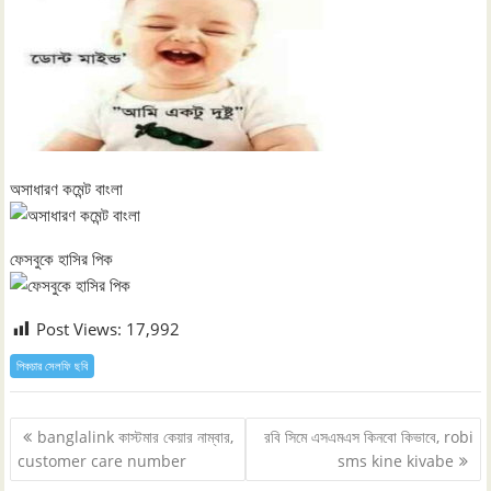
অসাধারণ কমেন্ট বাংলা
ফেসবুকে হাসির পিক
Post Views:
17,992
পিকচার সেলফি ছবি
Post
banglalink কাস্টমার কেয়ার নাম্বার,
রবি সিমে এসএমএস কিনবো কিভাবে, robi
navigation
customer care number
sms kine kivabe