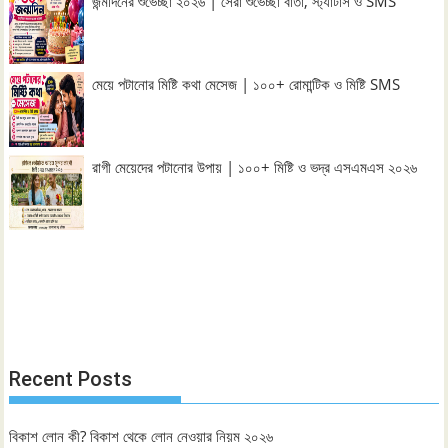
জন্মদিনের শুভেচ্ছা ২০২৬ | সেরা শুভেচ্ছা বার্তা, স্ট্যাটাস ও SMS
মেয়ে পটানোর মিষ্টি কথা মেসেজ | ১০০+ রোমান্টিক ও মিষ্টি SMS
রাগী মেয়েদের পটানোর উপায় | ১০০+ মিষ্টি ও ভদ্র এসএমএস ২০২৬
Recent Posts
বিকাশ লোন কী? বিকাশ থেকে লোন নেওয়ার নিয়ম ২০২৬