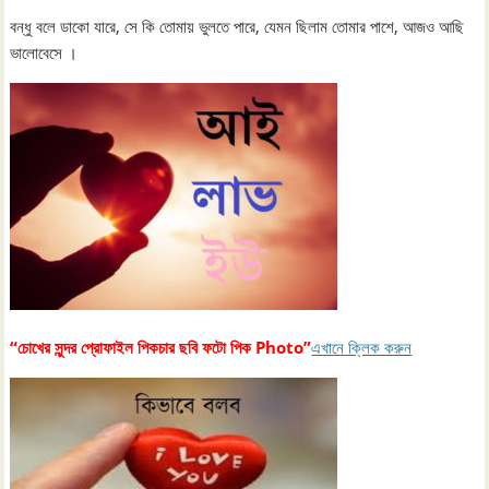
বন্ধু বলে ডাকো যারে, সে কি তোমায় ভুলতে পারে, যেমন ছিলাম তোমার পাশে, আজও আছি
ভালোবেসে ।
“চোখের সুন্দর প্রোফাইল পিকচার ছবি ফটো পিক Photo”
এখানে ক্লিক করুন