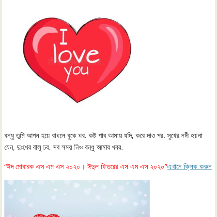
বন্ধু তুমি আপন হয়ে বাধলে বুকে ঘর. কষ্ট পাব আমায় যদি, করে দাও পর. সুখের নদী হয়না
যেন, দুঃখের বালু চর. সব সময় নিও বন্ধু আমার খবর.
“ঈদ মোবারক এস এম এস ২০২০। ঈদুল ফিতরের এস এম এস ২০২০”
এখানে ক্লিক করুন