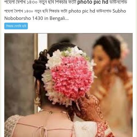
পহেলা বৈশাখ ১৪৩০ নতুন ছবি পিকচার ফটো photo pic hd ডাউনলোড
পহেলা বৈশাখ ১৪৩০ নতুন ছবি পিকচার ফটো photo pic hd ডাউনলোড Subho
Noboborsho 1430 in Bengali...
পিকচার সেলফি ছবি