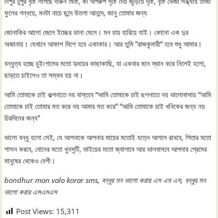
টাপুর টুপুর বৃষ্টি লাগছে দারুন মিষ্টি, কী অপরুপ সৃষ্টি দেয় জুড়িয়ে দৃষ্টি, বৃষ্টি ভেজা সন্ধ্যায় তাজা
ফুলের গন্ধয়ে, মনটা নাচে ছন্দে উতলা আনন্দে, জানু তোমার জন্য
জোনাকির আলো জেলে ইচ্ছের ডানা মেলে। মন চায় হারিয়ে যাই। কোনো এক দুর
অজানায়। যেখানে আকাশ মিশে হবে একাকার। আর তুমি ”রাজকুমারী“ হবে শুধু আমার।
বন্ধুত্ব হচ্ছে চুইংগামের মতো হৃদয়ের কাছাকাছি, যা একবার মনে স্থান করে নিলেই হলো,
ছাড়তে চাইলেও তা সম্ভব হয় না।
আমি তোমাকে চাই কল্পনাতে নয় বাস্তবে “আমি তোমাকে চাই ছলনাতে নয় ভালোবাসায় “আমি
তোমাকে চাই তোমার মত করে নয় আমার মত করে” “আমি তোমাকে চাই খনিকের জন্য নয়
চিরদিনের জন্য”
ভালো বন্ধু হলো সেই, যে আপনাকে আপনার মায়ের মতোই যত্নে আগলে রাখবে, পিতার মতো
শাসন করবে, বোনের মতো খুনসুটি, ভাইয়ের মতো জ্বালাবে আর ভালবাসবে আপনার প্রেমের
মানুষের থেকেও বেশী।
bondhur mon valo korar sms, বন্ধুর মন ভালো করার এস এম এস, বন্ধুর মন
ভালো করার এসএমএস
Post Views:
15,311