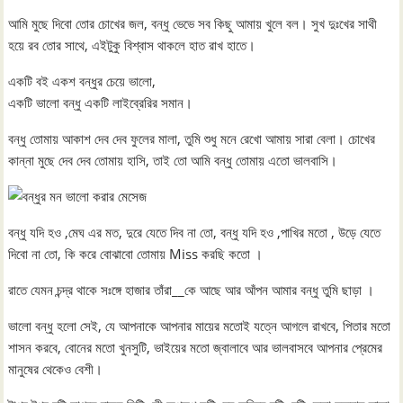
আমি মুছে দিবো তোর চোখের জল, বন্ধু ভেভে সব কিছু আমায় খুলে বল। সুখ দুঃখের সাথী
হয়ে রব তোর সাথে, এইটুকু বিশ্বাস থাকলে হাত রাখ হাতে।
একটি বই একশ বন্ধুর চেয়ে ভালো,
একটি ভালো বন্ধু একটি লাইব্রেরির সমান।
বন্ধু তোমায় আকাশ দেব দেব ফুলের মালা, তুমি শুধু মনে রেখো আমায় সারা বেলা। চোখের
কান্না মুছে দেব দেব তোমায় হাসি, তাই তো আমি বন্ধু তোমায় এতো ভালবাসি।
বন্ধু যদি হও ,মেঘ এর মত, দুরে যেতে দিব না তো, বন্ধু যদি হও ,পাখির মতো , উড়ে যেতে
দিবো না তো, কি করে বোঝাবো তোমায় Miss করছি কতো ।
রাতে যেমন চন্দ্র থাকে সঃঙ্গে হাজার তাঁরা__কে আছে আর আঁপন আমার বন্ধু তুমি ছাড়া ।
ভালো বন্ধু হলো সেই, যে আপনাকে আপনার মায়ের মতোই যত্নে আগলে রাখবে, পিতার মতো
শাসন করবে, বোনের মতো খুনসুটি, ভাইয়ের মতো জ্বালাবে আর ভালবাসবে আপনার প্রেমের
মানুষের থেকেও বেশী।