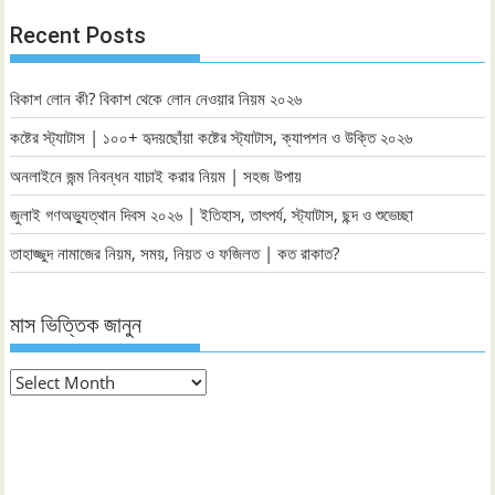
Recent Posts
বিকাশ লোন কী? বিকাশ থেকে লোন নেওয়ার নিয়ম ২০২৬
কষ্টের স্ট্যাটাস | ১০০+ হৃদয়ছোঁয়া কষ্টের স্ট্যাটাস, ক্যাপশন ও উক্তি ২০২৬
অনলাইনে জন্ম নিবন্ধন যাচাই করার নিয়ম | সহজ উপায়
জুলাই গণঅভ্যুত্থান দিবস ২০২৬ | ইতিহাস, তাৎপর্য, স্ট্যাটাস, ছন্দ ও শুভেচ্ছা
তাহাজ্জুদ নামাজের নিয়ম, সময়, নিয়ত ও ফজিলত | কত রাকাত?
মাস ভিত্তিক জানুন
মাস
ভিত্তিক
জানুন