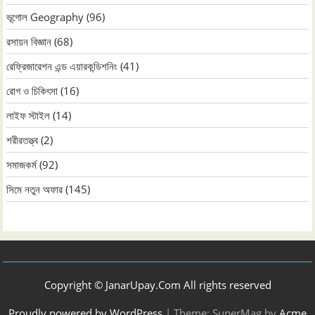
ভূগোল Geography
(96)
রসায়ন বিজ্ঞান
(68)
রেফ্রিজারেশন এন্ড এয়ারকন্ডিশনিং
(41)
রোগ ও চিকিৎসা
(16)
লাইফ স্টাইল
(14)
শরীরতত্ত্ব
(2)
সমাজকর্ম
(92)
সিমে নতুন ‍অফার
(145)
Copyright © JanarUpay.Com All rights reserved
Proudly powered by WordPress
|
Theme: SuperMag by
Acme