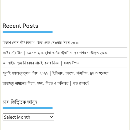
Recent Posts
বিকাশ লোন কী? বিকাশ থেকে লোন নেওয়ার নিয়ম ২০২৬
কষ্টের স্ট্যাটাস | ১০০+ হৃদয়ছোঁয়া কষ্টের স্ট্যাটাস, ক্যাপশন ও উক্তি ২০২৬
অনলাইনে জন্ম নিবন্ধন যাচাই করার নিয়ম | সহজ উপায়
জুলাই গণঅভ্যুত্থান দিবস ২০২৬ | ইতিহাস, তাৎপর্য, স্ট্যাটাস, ছন্দ ও শুভেচ্ছা
তাহাজ্জুদ নামাজের নিয়ম, সময়, নিয়ত ও ফজিলত | কত রাকাত?
মাস ভিত্তিক জানুন
মাস
ভিত্তিক