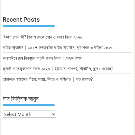
Recent Posts
বিকাশ লোন কী? বিকাশ থেকে লোন নেওয়ার নিয়ম ২০২৬
কষ্টের স্ট্যাটাস | ১০০+ হৃদয়ছোঁয়া কষ্টের স্ট্যাটাস, ক্যাপশন ও উক্তি ২০২৬
অনলাইনে জন্ম নিবন্ধন যাচাই করার নিয়ম | সহজ উপায়
জুলাই গণঅভ্যুত্থান দিবস ২০২৬ | ইতিহাস, তাৎপর্য, স্ট্যাটাস, ছন্দ ও শুভেচ্ছা
তাহাজ্জুদ নামাজের নিয়ম, সময়, নিয়ত ও ফজিলত | কত রাকাত?
মাস ভিত্তিক জানুন
মাস
ভিত্তিক
জানুন