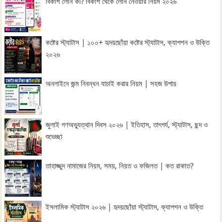
বিকাশ লোন কী? বিকাশ থেকে লোন নেওয়ার নিয়ম ২০২৬
কষ্টের স্ট্যাটাস | ১০০+ হৃদয়ছোঁয়া কষ্টের স্ট্যাটাস, ক্যাপশন ও উক্তি
২০২৬
অনলাইনে জন্ম নিবন্ধন যাচাই করার নিয়ম | সহজ উপায়
জুলাই গণঅভ্যুত্থান দিবস ২০২৬ | ইতিহাস, তাৎপর্য, স্ট্যাটাস, ছন্দ ও
শুভেচ্ছা
তাহাজ্জুদ নামাজের নিয়ম, সময়, নিয়ত ও ফজিলত | কত রাকাত?
ইসলামিক স্ট্যাটাস ২০২৬ | হৃদয়ছোঁয়া স্ট্যাটাস, ক্যাপশন ও উক্তি