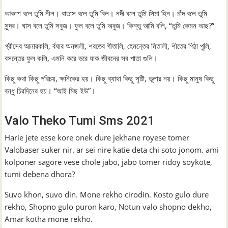
আকাশ বলে তুমি নীল। বাতাস বলে তুমি বিল। নদী বলে তুমি সিমা হিন। চাঁদ বলে তুমি
সুন্দর। ঘাস বলে তুমি সবুজ। ফুল বলে তুমি অবুজ। কিন্তু আমি বলি, “তুমি কেমন আছ?”
গ্রীসের আনারকলি, র্বষার অনজলী, শরতের গীতালি, হেমন্তের মিতালী, শীতের পিঠা পুলি,
বসন্তের ফুল কলি, এমনি করে ভরে যাক জীবনের সব পাতা গুলি।
কিছু কথা কিছু ‍পরিচয়, ক্ষনিকের হয়। কিছু ব্যাথা কিছু সৃষ্টি, ভূলার নয়। কিছু মানুষ কিছু
বন্ধু চিরদিনের হয়। “আই মিছ ইউ”।
Valo Theko Tumi Sms 2021
Harie jete esse kore onek dure jekhane royese tomer
Valobaser suker nir. ar sei nire katie deta chi soto jonom. ami
kolponer sagore vese chole jabo, jabo tomer ridoy soykote,
tumi debena dhora?
Suvo khon, suvo din. Mone rekho cirodin. Kosto gulo dure
rekho, Shopno gulo puron karo, Notun valo shopno dekho,
Amar kotha mone rekho.