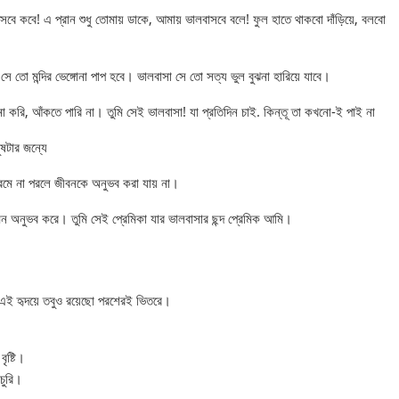
আসবে কবে! এ প্রান শুধু তোমায় ডাকে, আমায় ভালবাসবে বলে! ফুল হাতে থাকবো দাঁড়িয়ে, বলবো
 সে তো মন্দির ভেঙ্গোনা পাপ হবে। ভালবাসা সে তো সত্য ভুল বুঝনা হারিয়ে যাবে।
পনা করি, আঁকতে পারি না। তুমি সেই ভালবাসা! যা প্রতিদিন চাই. কিন্তূ তা কখনো-ই পাই না
ুষটার জন্যে
প্রেমে না পরলে জীবনকে অনুভব করা যায় না।
 মন অনুভব করে। তুমি সেই প্রেমিকা যার ভালবাসার ছন্দ প্রেমিক আমি।
ই এই হৃদয়ে তবুও রয়েছো পরশেরই ভিতরে।
ৃষ্টি।
চুরি।