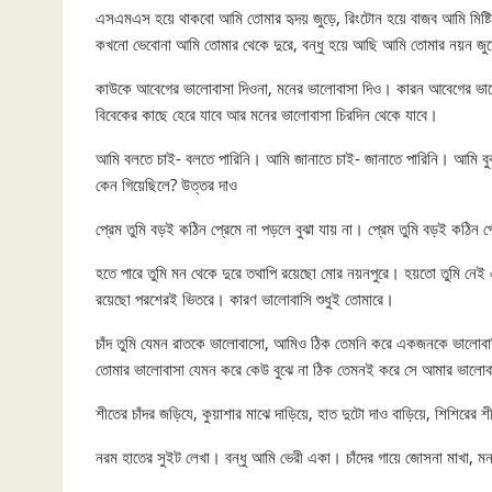
এসএমএস হয়ে থাকবো আমি তোমার হৃদয় জুড়ে, রিংটোন হয়ে বাজব আমি মিষ্টি 
কখনো ভেবোনা আমি তোমার থেকে দুরে, বন্ধু হয়ে আছি আমি তোমার নয়ন জু
কাউকে আবেগের ভালোবাসা দিওনা, মনের ভালোবাসা দিও। কারন আবেগের ভা
বিবেকের কাছে হেরে যাবে আর মনের ভালোবাসা চিরদিন থেকে যাবে।
আমি বলতে চাই- বলতে পারিনি। আমি জানাতে চাই- জানাতে পারিনি। আমি বুঝ
কেন গিয়েছিলে? উত্তর দাও
প্রেম তুমি বড়ই কঠিন প্রেমে না পড়লে বুঝা যায় না। প্রেম তুমি বড়ই কঠিন
হতে পারে তুমি মন থেকে দুরে তথাপি রয়েছো মোর নয়নপুরে। হয়তো তুমি নেই 
রয়েছো পরশেরই ভিতরে। কারণ ভালোবাসি শুধুই তোমারে।
চাঁদ তুমি যেমন রাতকে ভালোবাসো, আমিও ঠিক তেমনি করে একজনকে ভালোব
তোমার ভালোবাসা যেমন করে কেউ বুঝে না ঠিক তেমনই করে সে আমার ভালোব
শীতের চাঁদর জড়িযে, কুয়াশার মাঝে দাড়িয়ে, হাত দুটো দাও বাড়িয়ে, শিশিরের
নরম হাতের সুইট লেখা। বন্ধু আমি ভেরী একা। চাঁদের গায়ে জোসনা মাখা, 