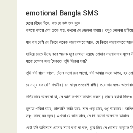
emotional Bangla SMS
দেখো চাঁদের দিকে, কত যে কষ্ট তার বুকে।
কখনো কালো মেঘ ঢেকে যায়, কখনো সে জোত্সনা হারায়। তবুও জোত্সনা ছড়ি
যার রাগ বেশি সে নিরবে অনেক ভালোবাসতে জানে, যে নিরবে ভালোবাসতে জান
হারিয়ে যেতে ইচ্ছে করে অনেক দূরে যেখানে রয়েছে তোমার ভালোবাসার সূখে
যাবো তোমার হৃদয় সৈকতে, তুমি দিবেনা ধরা?
তুমি যদি বাসো ভালো, চাঁদের মতো দেব আলো, যদি আমায় ভাবো আপন, হব ত
যে মানুষ যত বেশি গম্ভীর। সে মানুষ ততবেশি রাগী। তবে তার মধ্যে ভালোব
সত্যিকারে ভালবাসা যা, সে অতি অপমান’আঘাত করলে। হাজার ব্যাথা দিলেও 
ভুলতে পারিনা তারে, ভালবাসি আমি যারে. মনে পড়ে তারে, শুধু বারেবারে। জানি
তবুও আছে মন জুরে। এখনো যে ভাবি তারে, সে কি আজো ভালবাসে আমারে.
কেউ যদি অভিমানে তোমার সাথে কথা না বলে, বুঝে নিবে সে তোমায় আড়ালে 