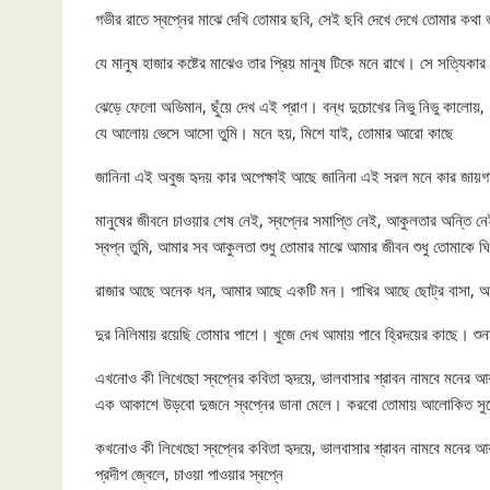
গভীর রাতে স্বপ্নের মাঝে দেখি তোমার ছবি, সেই ছবি দেখে দেখে তোমার কথ
যে মানুষ হাজার কষ্টের মাঝেও তার প্রিয় মানুষ টিকে মনে রাখে। সে সত্যিকা
ঝেড়ে ফেলো অভিমান, ছুঁয়ে দেখ এই প্রাণ। বন্ধ দুচোখের নিভু নিভু কালোয়,
যে আলোয় ভেসে আসো তুমি। মনে হয়, মিশে যাই, তোমার আরো কাছে
জানিনা এই অবুজ হৃদয় কার অপেক্ষাই আছে জানিনা এই সরল মনে কার জায়গা 
মানুষের জীবনে চাওয়ার শেষ নেই, স্বপ্নের সমাপ্তি নেই, আকুলতার অন্তি নে
স্বপ্ন তুমি, আমার সব আকুলতা শুধু তোমার মাঝে আমার জীবন শুধু তোমাকে ঘি
রাজার আছে অনেক ধন, আমার আছে একটি মন। পাখির আছে ছোট্র বাসা, আম
দুর নিলিমায় রয়েছি তোমার পাশে। খুজে দেখ আমায় পাবে হ্রিদয়ের কাছে। শুন
এখনোও কী লিখেছো স্বপ্নের কবিতা হৃদয়ে, ভালবাসার শ্রাবন নামবে মনের আ
এক আকাশে উড়বো দুজনে স্বপ্নের ডানা মেলে। করবো তোমায় আলোকিত সুখে
কখনোও কী লিখেছো স্বপ্নের কবিতা হৃদয়ে, ভালবাসার শ্রাবন নামবে মনে
প্রদীপ জ্বেলে, চাওয়া পাওয়ার স্বপ্নে