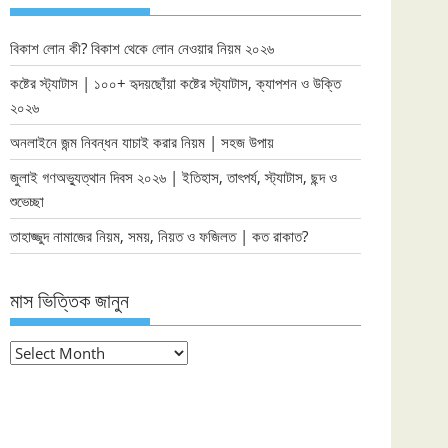
বিকাশ লোন কী? বিকাশ থেকে লোন নেওয়ার নিয়ম ২০২৬
কষ্টের স্ট্যাটাস | ১০০+ হৃদয়ছোঁয়া কষ্টের স্ট্যাটাস, ক্যাপশন ও উক্তি
২০২৬
অনলাইনে জন্ম নিবন্ধন যাচাই করার নিয়ম | সহজ উপায়
জুলাই গণঅভ্যুত্থান দিবস ২০২৬ | ইতিহাস, তাৎপর্য, স্ট্যাটাস, ছন্দ ও
শুভেচ্ছা
তাহাজ্জুদ নামাজের নিয়ম, সময়, নিয়ত ও ফজিলত | কত রাকাত?
মাস ভিত্তিক জানুন
মাস
ভিত্তিক
জানুন