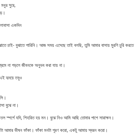
মধুর সুরে,
ড়ে।
লোবাসা একদিন
াতে চাই- বুঝাতে পারিনি। আজ সময় এসেছে তাই বলছি, তুমি আমার বাসায় মুরগি চুরি করতে
 প্রেমে না পড়লে জীবনকে অনুভব করা যায় না।
এই হৃদয়ে তবুও
াসি।
াসা বুঝে না।
 শীতল স্পর্শে যদি, শিহরিত হয় মন। বুঝে নিও আমি আছি তোমার পাশে সারাক্ষন।
মনটা আমার ভীষন ফাঁকা। ফাঁকা মনটা পূরণ করো, একটু আমায় স্বরন করো।