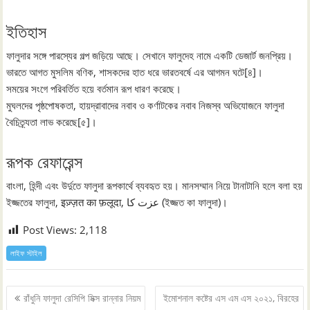
ইতিহাস
ফালুদার সঙ্গে পারস্যের গল্প জড়িয়ে আছে। সেখানে ফালুদেহ নামে একটি ডেজার্ট জনপ্রিয়।
ভারতে আগত মুসলিম বণিক, শাসকদের হাত ধরে ভারতবর্ষে এর আগমন ঘটে[৪]।
সময়ের সংগে পরিবর্তিত হয়ে বর্তমান রূপ ধারণ করেছে।
মুঘলদের পৃষ্ঠপোষকতা, হায়দ্রাবাদের নবাব ও কর্ণাটকের নবাব নিজস্ব অভিযোজনে ফালুদা
বৈচিত্র্যতা লাভ করেছে[৫]।
রূপক রেফারেন্স
বাংলা, হিন্দী এবং উর্দুতে ফালুদা রূপকার্থে ব্যবহৃত হয়। মানসম্মান নিয়ে টানাটানি হলে বলা হয়
ইজ্জতের ফালুদা, इज़्ज़त का फ़लूदा, عزت کا (ইজ্জত কা ফালুদা)।
Post Views:
2,118
লাইফ স্টাইল
Post
রাঁধুনি ফালুদা রেসিপি মিক্স রান্নার নিয়ম
ইমোশনাল কষ্টের এস এম এস ২০২১, বিরহের