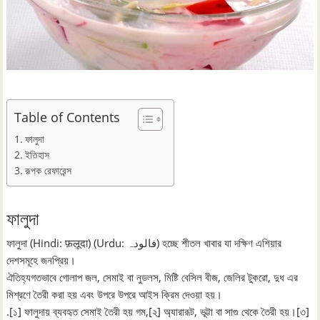
Table of Contents
ফালুদা
ইতিহাস
রূপক রেফারেন্স
ফালুদা
ফালুদা (Hindi: फ़लूदा) (Urdu: فالودہ‎) হচ্ছে শীতল খাবার যা দক্ষিণ এশিয়ার
দেশসমূহে জনপ্রিয়।
ঐতিহ্যগতভাবে গোলাপ জল, সেমাই বা নুডলস, মিষ্টি বেসিল বীজ, জেলির টুকরো, দুধ এর
মিশ্রণে তৈরী করা হয় এবং উপরে উপরে আইস ক্রিম দেওয়া হয়।
.[১] ফালুদায় ব্যবহৃত সেমাই তৈরী হয় গম,[২] অ্যারারূট, ভূট্টা বা সাগু থেকে তৈরী হয়।[৩]