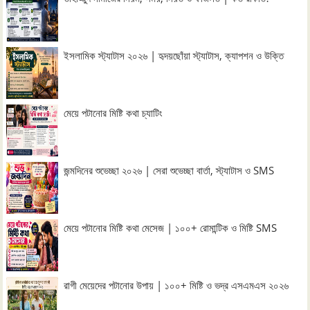
ইসলামিক স্ট্যাটাস ২০২৬ | হৃদয়ছোঁয়া স্ট্যাটাস, ক্যাপশন ও উক্তি
মেয়ে পটানোর মিষ্টি কথা চ্যাটিং
জন্মদিনের শুভেচ্ছা ২০২৬ | সেরা শুভেচ্ছা বার্তা, স্ট্যাটাস ও SMS
মেয়ে পটানোর মিষ্টি কথা মেসেজ | ১০০+ রোমান্টিক ও মিষ্টি SMS
রাগী মেয়েদের পটানোর উপায় | ১০০+ মিষ্টি ও ভদ্র এসএমএস ২০২৬