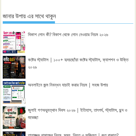
জানার উপায় এর সাথে থাকুন
বিকাশ লোন কী? বিকাশ থেকে লোন নেওয়ার নিয়ম ২০২৬
কষ্টের স্ট্যাটাস | ১০০+ হৃদয়ছোঁয়া কষ্টের স্ট্যাটাস, ক্যাপশন ও উক্তি
২০২৬
অনলাইনে জন্ম নিবন্ধন যাচাই করার নিয়ম | সহজ উপায়
জুলাই গণঅভ্যুত্থান দিবস ২০২৬ | ইতিহাস, তাৎপর্য, স্ট্যাটাস, ছন্দ ও
শুভেচ্ছা
তাহাজ্জুদ নামাজের নিয়ম, সময়, নিয়ত ও ফজিলত | কত রাকাত?