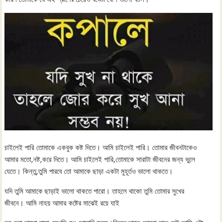
চাইলেই পারি তোমাকে একবুক কষ্ট দিতে। আমি চাইলেই পারি। তোমার জীবনটাকেও
আমার মতো,নষ্ট,করে দিতে। আমি চাইলেই পারি,তোমাকে সারাটা জীবনের জন্য ভুলে
যেতে। কিন্তু,তুমি পারবে তো আমাকে ছাড়া একটা মুহূর্তও ভালো থাকতে।
যদি তুমি আমাকে ছাড়াই ভালো থাকতে পারো। তাহলে থাকো তুমি তোমার সুখের
জীবনে। আমি নাহয় আমার কষ্টের মাঝেই রয়ে যাই