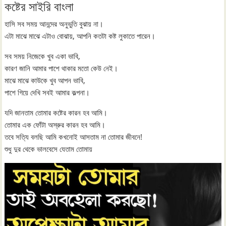
কষ্টের সাইরি বাংলা
হাসি সব সময় আনন্দের অনুভুতি বুঝায় না।
এটা মাঝে মাঝে এটাও বোঝায়, আপনি কতটা কষ্ট লুকাতে পারেন।
সব সময় নিজেকে খুব একা ভাবি,
কারণ জানি আমার পাশে থাকার মতো কেউ নেই।
মাঝে মাঝে কাউকে খুব আপন ভাবি,
পাশে গিয়ে দেখি সবই আমার কল্পনা।
যদি জানতাম তোমার কষ্টের কারন হব আমি।
তোমার এক ফোঁটা অস্রুর কারন হব আমি।
তবে সত্যি বলছি আমি কখনোই আসতাম না তোমার জীবনে!
শুধু দুর থেকে ভালবেসে যেতাম তোমায়