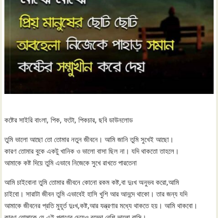
কষ্টের সাইরি বাংলা, পিক, ফটো, পিকচার, ছবি ডাউনলোড
তুমি ভালো আছো তো তোমার নতুন জীবনে। আমি জানি তুমি সুখেই আছো।
কারণ তোমার বুকে একটু খানিক ও ভালো বাসা ছিল না। যদি থাকতো তাহলে।
আমাকে কষ্ট দিয়ে তুমি এভাবে নিজেকে সুখে রাখতে পারতেনা
আমি চাইবোনা তুমি তোমার জীবনে কোনো রকম কষ্ট,বা দুঃখ অনুভব করো,আমি
চাইবো। সারাটা জীবন তুমি এভাবেই হাসি খুশি আর আনন্দে থাকো। তার জন্য যদি
আমাকে জীবনের প্রতি মুহূর্ত দুঃখ,কষ্ট,আর যন্ত্রণার মধ্যে থাকতে হয়। আমি থাকবো।
কারণ তোমাকে যে এই প্রাণের চেয়েও বড্ডো বেশি ভালো বাসি।