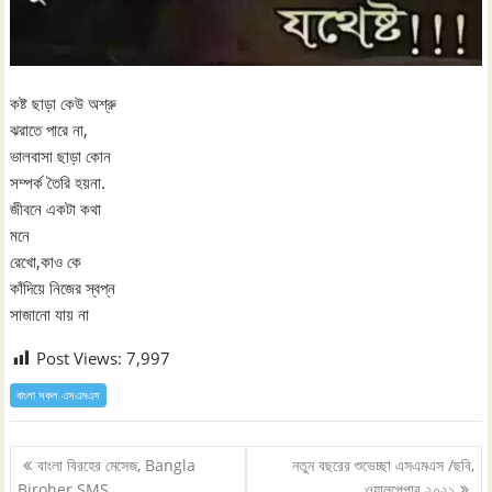
কষ্ট ছাড়া কেউ অশ্রু
ঝরাতে পারে না,
ভালবাসা ছাড়া কোন
সম্পর্ক তৈরি হয়না.
জীবনে একটা কথা
মনে
রেখো,কাও কে
কাঁদিয়ে নিজের স্বপ্ন
সাজানো যায় না
Post Views:
7,997
বাংলা সকল এসএমএস
Post
বাংলা বিরহের মেসেজ, Bangla
নতুন বছরের শুভেচ্ছা এসএমএস /ছবি,
navigation
Biroher SMS
ওয়ালপেপার ২০২১