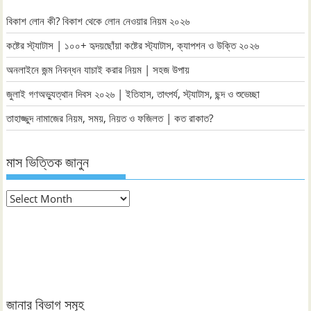
বিকাশ লোন কী? বিকাশ থেকে লোন নেওয়ার নিয়ম ২০২৬
কষ্টের স্ট্যাটাস | ১০০+ হৃদয়ছোঁয়া কষ্টের স্ট্যাটাস, ক্যাপশন ও উক্তি ২০২৬
অনলাইনে জন্ম নিবন্ধন যাচাই করার নিয়ম | সহজ উপায়
জুলাই গণঅভ্যুত্থান দিবস ২০২৬ | ইতিহাস, তাৎপর্য, স্ট্যাটাস, ছন্দ ও শুভেচ্ছা
তাহাজ্জুদ নামাজের নিয়ম, সময়, নিয়ত ও ফজিলত | কত রাকাত?
মাস ভিত্তিক জানুন
মাস
ভিত্তিক
জানুন
জানার বিভাগ সমূহ