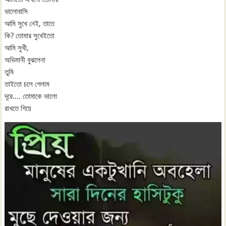
ভালোবাসি
আমি সুখে নেই, তাতে
কি? তোমার সুখেইতো
আমি সুখী,
অভিমানী বুঝলেনা
তুমি
তাইতো চলে গেলাম
দূরে…. তোমাকে ভালো
রাখতে গিয়ে