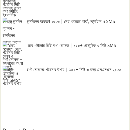
জন্মদিনের শুভেচ্ছা ২০২৬ | সেরা শুভেচ্ছা বার্তা, স্ট্যাটাস ও SMS
মেয়ে পটানোর মিষ্টি কথা মেসেজ | ১০০+ রোমান্টিক ও মিষ্টি SMS
রাগী মেয়েদের পটানোর উপায় | ১০০+ মিষ্টি ও ভদ্র এসএমএস ২০২৬