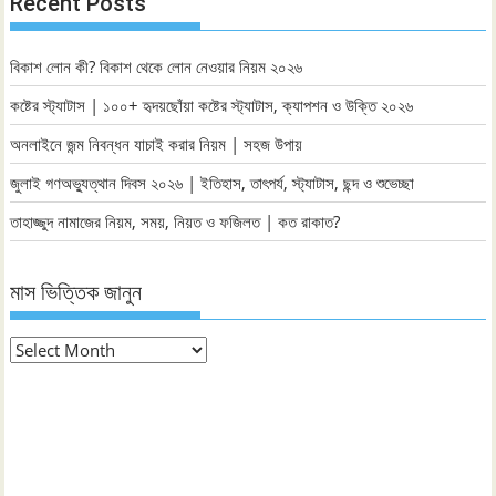
Recent Posts
বিকাশ লোন কী? বিকাশ থেকে লোন নেওয়ার নিয়ম ২০২৬
কষ্টের স্ট্যাটাস | ১০০+ হৃদয়ছোঁয়া কষ্টের স্ট্যাটাস, ক্যাপশন ও উক্তি ২০২৬
অনলাইনে জন্ম নিবন্ধন যাচাই করার নিয়ম | সহজ উপায়
জুলাই গণঅভ্যুত্থান দিবস ২০২৬ | ইতিহাস, তাৎপর্য, স্ট্যাটাস, ছন্দ ও শুভেচ্ছা
তাহাজ্জুদ নামাজের নিয়ম, সময়, নিয়ত ও ফজিলত | কত রাকাত?
মাস ভিত্তিক জানুন
মাস
ভিত্তিক
জানুন