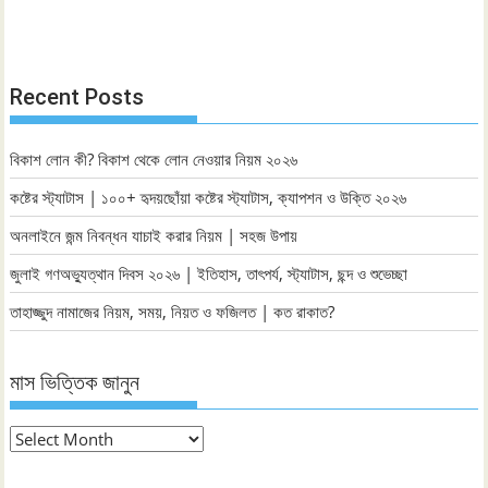
Recent Posts
বিকাশ লোন কী? বিকাশ থেকে লোন নেওয়ার নিয়ম ২০২৬
কষ্টের স্ট্যাটাস | ১০০+ হৃদয়ছোঁয়া কষ্টের স্ট্যাটাস, ক্যাপশন ও উক্তি ২০২৬
অনলাইনে জন্ম নিবন্ধন যাচাই করার নিয়ম | সহজ উপায়
জুলাই গণঅভ্যুত্থান দিবস ২০২৬ | ইতিহাস, তাৎপর্য, স্ট্যাটাস, ছন্দ ও শুভেচ্ছা
তাহাজ্জুদ নামাজের নিয়ম, সময়, নিয়ত ও ফজিলত | কত রাকাত?
মাস ভিত্তিক জানুন
মাস
ভিত্তিক