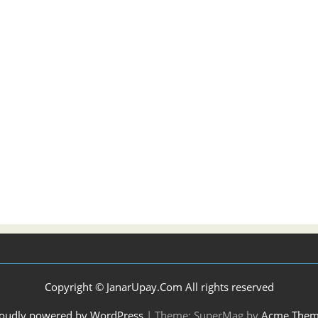
Copyright © JanarUpay.Com All rights reserved
oudly powered by WordPress
|
Theme: SuperMag by
Acme Them