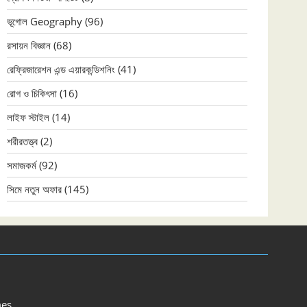
ভূগোল Geography
(96)
রসায়ন বিজ্ঞান
(68)
রেফ্রিজারেশন এন্ড এয়ারকন্ডিশনিং
(41)
রোগ ও চিকিৎসা
(16)
লাইফ স্টাইল
(14)
শরীরতত্ত্ব
(2)
সমাজকর্ম
(92)
সিমে নতুন ‍অফার
(145)
es