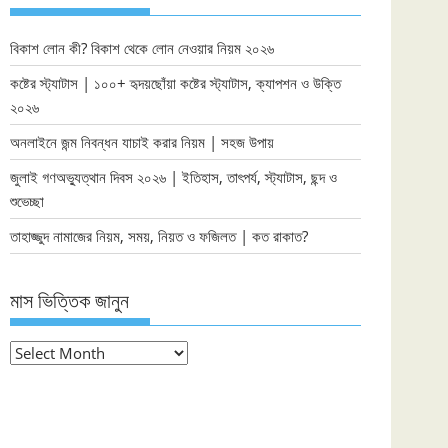
বিকাশ লোন কী? বিকাশ থেকে লোন নেওয়ার নিয়ম ২০২৬
কষ্টের স্ট্যাটাস | ১০০+ হৃদয়ছোঁয়া কষ্টের স্ট্যাটাস, ক্যাপশন ও উক্তি
২০২৬
অনলাইনে জন্ম নিবন্ধন যাচাই করার নিয়ম | সহজ উপায়
জুলাই গণঅভ্যুত্থান দিবস ২০২৬ | ইতিহাস, তাৎপর্য, স্ট্যাটাস, ছন্দ ও
শুভেচ্ছা
তাহাজ্জুদ নামাজের নিয়ম, সময়, নিয়ত ও ফজিলত | কত রাকাত?
মাস ভিত্তিক জানুন
মাস
ভিত্তিক
জানুন