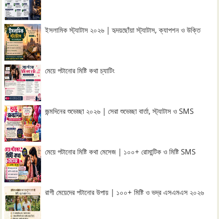
ইসলামিক স্ট্যাটাস ২০২৬ | হৃদয়ছোঁয়া স্ট্যাটাস, ক্যাপশন ও উক্তি
মেয়ে পটানোর মিষ্টি কথা চ্যাটিং
জন্মদিনের শুভেচ্ছা ২০২৬ | সেরা শুভেচ্ছা বার্তা, স্ট্যাটাস ও SMS
মেয়ে পটানোর মিষ্টি কথা মেসেজ | ১০০+ রোমান্টিক ও মিষ্টি SMS
রাগী মেয়েদের পটানোর উপায় | ১০০+ মিষ্টি ও ভদ্র এসএমএস ২০২৬