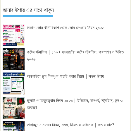
জানার উপায় এর সাথে থাকুন
বিকাশ লোন কী? বিকাশ থেকে লোন নেওয়ার নিয়ম ২০২৬
কষ্টের স্ট্যাটাস | ১০০+ হৃদয়ছোঁয়া কষ্টের স্ট্যাটাস, ক্যাপশন ও উক্তি
২০২৬
অনলাইনে জন্ম নিবন্ধন যাচাই করার নিয়ম | সহজ উপায়
জুলাই গণঅভ্যুত্থান দিবস ২০২৬ | ইতিহাস, তাৎপর্য, স্ট্যাটাস, ছন্দ ও
শুভেচ্ছা
তাহাজ্জুদ নামাজের নিয়ম, সময়, নিয়ত ও ফজিলত | কত রাকাত?