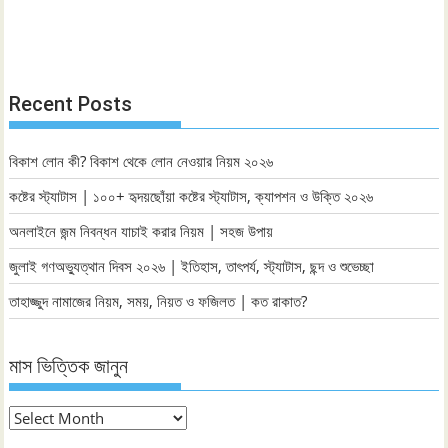
Recent Posts
বিকাশ লোন কী? বিকাশ থেকে লোন নেওয়ার নিয়ম ২০২৬
কষ্টের স্ট্যাটাস | ১০০+ হৃদয়ছোঁয়া কষ্টের স্ট্যাটাস, ক্যাপশন ও উক্তি ২০২৬
অনলাইনে জন্ম নিবন্ধন যাচাই করার নিয়ম | সহজ উপায়
জুলাই গণঅভ্যুত্থান দিবস ২০২৬ | ইতিহাস, তাৎপর্য, স্ট্যাটাস, ছন্দ ও শুভেচ্ছা
তাহাজ্জুদ নামাজের নিয়ম, সময়, নিয়ত ও ফজিলত | কত রাকাত?
মাস ভিত্তিক জানুন
মাস
ভিত্তিক