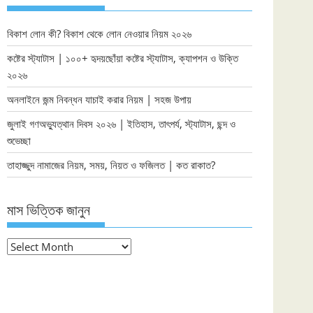
বিকাশ লোন কী? বিকাশ থেকে লোন নেওয়ার নিয়ম ২০২৬
কষ্টের স্ট্যাটাস | ১০০+ হৃদয়ছোঁয়া কষ্টের স্ট্যাটাস, ক্যাপশন ও উক্তি
২০২৬
অনলাইনে জন্ম নিবন্ধন যাচাই করার নিয়ম | সহজ উপায়
জুলাই গণঅভ্যুত্থান দিবস ২০২৬ | ইতিহাস, তাৎপর্য, স্ট্যাটাস, ছন্দ ও
শুভেচ্ছা
তাহাজ্জুদ নামাজের নিয়ম, সময়, নিয়ত ও ফজিলত | কত রাকাত?
মাস ভিত্তিক জানুন
মাস
ভিত্তিক
জানুন