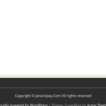
Copyright © JanarUpay.Com All rights reserved
oudly powered by WordPress
|
Theme: SuperMag by
Acme Them