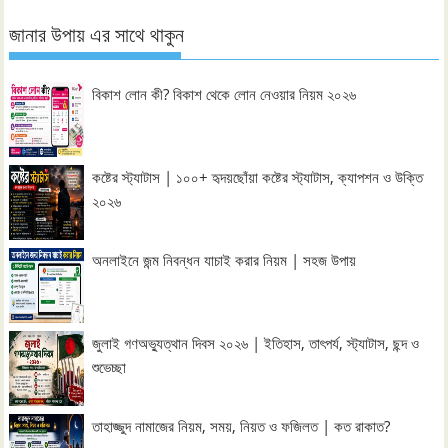
জানার উপায় এর সাথে থাকুন
বিকাশ লোন কী? বিকাশ থেকে লোন নেওয়ার নিয়ম ২০২৬
কষ্টের স্ট্যাটাস | ১০০+ হৃদয়ছোঁয়া কষ্টের স্ট্যাটাস, ক্যাপশন ও উক্তি
২০২৬
অনলাইনে জন্ম নিবন্ধন যাচাই করার নিয়ম | সহজ উপায়
জুলাই গণঅভ্যুত্থান দিবস ২০২৬ | ইতিহাস, তাৎপর্য, স্ট্যাটাস, ছন্দ ও
শুভেচ্ছা
তাহাজ্জুদ নামাজের নিয়ম, সময়, নিয়ত ও ফজিলত | কত রাকাত?