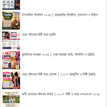
ইসলামিক স্ট্যাটাস ২০২৬ | হৃদয়ছোঁয়া স্ট্যাটাস, ক্যাপশন ও উক্তি
মেয়ে পটানোর মিষ্টি কথা চ্যাটিং
জন্মদিনের শুভেচ্ছা ২০২৬ | সেরা শুভেচ্ছা বার্তা, স্ট্যাটাস ও SMS
মেয়ে পটানোর মিষ্টি কথা মেসেজ | ১০০+ রোমান্টিক ও মিষ্টি SMS
রাগী মেয়েদের পটানোর উপায় | ১০০+ মিষ্টি ও ভদ্র এসএমএস ২০২৬