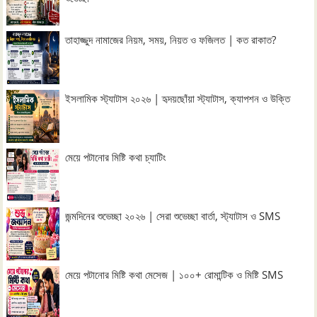
তাহাজ্জুদ নামাজের নিয়ম, সময়, নিয়ত ও ফজিলত | কত রাকাত?
ইসলামিক স্ট্যাটাস ২০২৬ | হৃদয়ছোঁয়া স্ট্যাটাস, ক্যাপশন ও উক্তি
মেয়ে পটানোর মিষ্টি কথা চ্যাটিং
জন্মদিনের শুভেচ্ছা ২০২৬ | সেরা শুভেচ্ছা বার্তা, স্ট্যাটাস ও SMS
মেয়ে পটানোর মিষ্টি কথা মেসেজ | ১০০+ রোমান্টিক ও মিষ্টি SMS