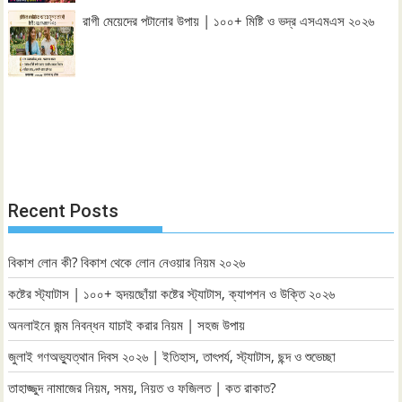
রাগী মেয়েদের পটানোর উপায় | ১০০+ মিষ্টি ও ভদ্র এসএমএস ২০২৬
Recent Posts
বিকাশ লোন কী? বিকাশ থেকে লোন নেওয়ার নিয়ম ২০২৬
কষ্টের স্ট্যাটাস | ১০০+ হৃদয়ছোঁয়া কষ্টের স্ট্যাটাস, ক্যাপশন ও উক্তি ২০২৬
অনলাইনে জন্ম নিবন্ধন যাচাই করার নিয়ম | সহজ উপায়
জুলাই গণঅভ্যুত্থান দিবস ২০২৬ | ইতিহাস, তাৎপর্য, স্ট্যাটাস, ছন্দ ও শুভেচ্ছা
তাহাজ্জুদ নামাজের নিয়ম, সময়, নিয়ত ও ফজিলত | কত রাকাত?