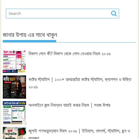
জানার উপায় এর সাথে থাকুন
বিকাশ লোন কী? বিকাশ থেকে লোন নেওয়ার নিয়ম ২০২৬
কষ্টের স্ট্যাটাস | ১০০+ হৃদয়ছোঁয়া কষ্টের স্ট্যাটাস, ক্যাপশন ও উক্তি
২০২৬
অনলাইনে জন্ম নিবন্ধন যাচাই করার নিয়ম | সহজ উপায়
জুলাই গণঅভ্যুত্থান দিবস ২০২৬ | ইতিহাস, তাৎপর্য, স্ট্যাটাস, ছন্দ ও
শুভেচ্ছা