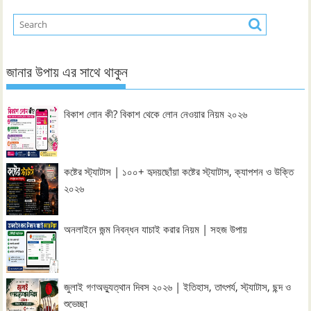
জানার উপায় এর সাথে থাকুন
বিকাশ লোন কী? বিকাশ থেকে লোন নেওয়ার নিয়ম ২০২৬
কষ্টের স্ট্যাটাস | ১০০+ হৃদয়ছোঁয়া কষ্টের স্ট্যাটাস, ক্যাপশন ও উক্তি
২০২৬
অনলাইনে জন্ম নিবন্ধন যাচাই করার নিয়ম | সহজ উপায়
জুলাই গণঅভ্যুত্থান দিবস ২০২৬ | ইতিহাস, তাৎপর্য, স্ট্যাটাস, ছন্দ ও
শুভেচ্ছা