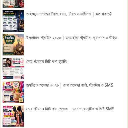
তাহাজ্জুদ নামাজের নিয়ম, সময়, নিয়ত ও ফজিলত | কত রাকাত?
ইসলামিক স্ট্যাটাস ২০২৬ | হৃদয়ছোঁয়া স্ট্যাটাস, ক্যাপশন ও উক্তি
মেয়ে পটানোর মিষ্টি কথা চ্যাটিং
জন্মদিনের শুভেচ্ছা ২০২৬ | সেরা শুভেচ্ছা বার্তা, স্ট্যাটাস ও SMS
মেয়ে পটানোর মিষ্টি কথা মেসেজ | ১০০+ রোমান্টিক ও মিষ্টি SMS