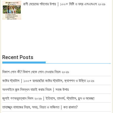
রাগী মেয়েদের পটানোর উপায় | ১০০+ মিষ্টি ও ভদ্র এসএমএস ২০২৬
Recent Posts
বিকাশ লোন কী? বিকাশ থেকে লোন নেওয়ার নিয়ম ২০২৬
কষ্টের স্ট্যাটাস | ১০০+ হৃদয়ছোঁয়া কষ্টের স্ট্যাটাস, ক্যাপশন ও উক্তি ২০২৬
অনলাইনে জন্ম নিবন্ধন যাচাই করার নিয়ম | সহজ উপায়
জুলাই গণঅভ্যুত্থান দিবস ২০২৬ | ইতিহাস, তাৎপর্য, স্ট্যাটাস, ছন্দ ও শুভেচ্ছা
তাহাজ্জুদ নামাজের নিয়ম, সময়, নিয়ত ও ফজিলত | কত রাকাত?