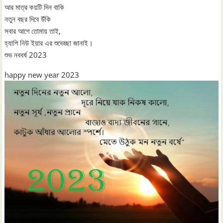
আর মাত্র কয়টি দিন বাকি
নতুন বছর দিবে উঁকি
সবার আগে তোমায় তাই,
হ্যাপি নিউ ইয়ার এর শুভেচ্ছা জানাই।
শুভ নববর্ষ 2023
happy new year 2023