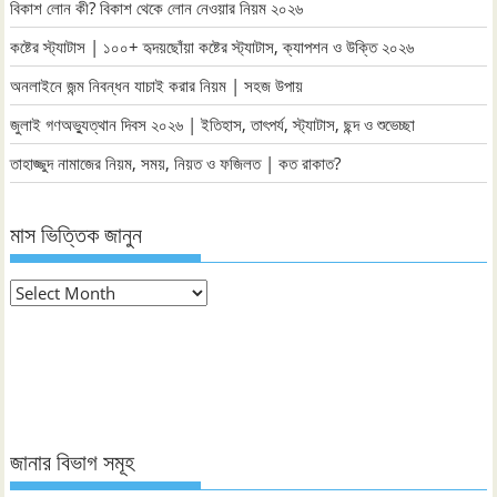
বিকাশ লোন কী? বিকাশ থেকে লোন নেওয়ার নিয়ম ২০২৬
কষ্টের স্ট্যাটাস | ১০০+ হৃদয়ছোঁয়া কষ্টের স্ট্যাটাস, ক্যাপশন ও উক্তি ২০২৬
অনলাইনে জন্ম নিবন্ধন যাচাই করার নিয়ম | সহজ উপায়
জুলাই গণঅভ্যুত্থান দিবস ২০২৬ | ইতিহাস, তাৎপর্য, স্ট্যাটাস, ছন্দ ও শুভেচ্ছা
তাহাজ্জুদ নামাজের নিয়ম, সময়, নিয়ত ও ফজিলত | কত রাকাত?
মাস ভিত্তিক জানুন
মাস
ভিত্তিক
জানুন
জানার বিভাগ সমূহ