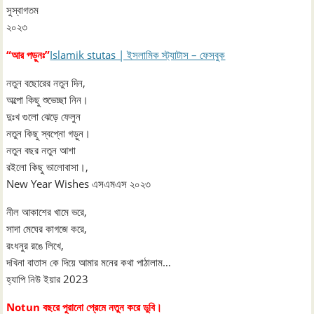
সুস্বাগতম
২০২৩
“আর পড়ুনঃ”
Islamik stutas | ইসলামিক স্ট্যাটাস – ফেসবুক
নতুন বছোরের নতুন দিন,
অল্পো কিছু শুভেচ্ছা নিন।
দুঃখ গুলো ঝেড়ে ফেলুন
নতুন কিছু স্বপ্নো গড়ুন।
নতুন বছর নতুন আশা
রইলো কিছু ভালোবাসা।,
New Year Wishes এসএমএস ২০২৩
নীল আকাশের খামে ভরে,
সাদা মেঘের কাগজে করে,
রংধনুর রঙে লিখে,
দখিনা বাতাস কে দিয়ে আমার মনের কথা পাঠালাম…
হ্যাপি নিউ ইয়ার 2023
Notun বছরে পুরানাে প্রেমে নতুন করে ডুবি।