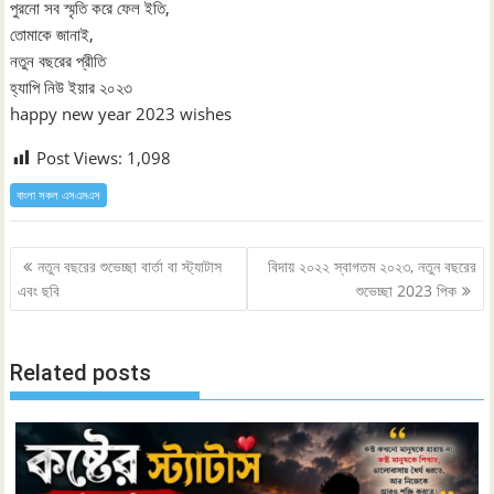
পুরনো সব স্মৃতি করে ফেল ইতি,
তোমাকে জানাই,
নতুন বছরের প্রীতি
হ্যাপি নিউ ইয়ার ২০২৩
happy new year 2023 wishes
Post Views:
1,098
বাংলা সকল এসএমএস
Post
নতুন বছরের শুভেচ্ছা বার্তা বা স্ট্যাটাস
বিদায় ২০২২ স্বাগতম ২০২৩, নতুন বছরের
navigation
এবং ছবি
শুভেচ্ছা 2023 পিক
Related posts