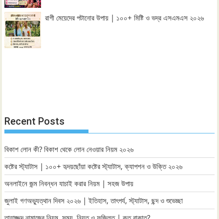
রাগী মেয়েদের পটানোর উপায় | ১০০+ মিষ্টি ও ভদ্র এসএমএস ২০২৬
Recent Posts
বিকাশ লোন কী? বিকাশ থেকে লোন নেওয়ার নিয়ম ২০২৬
কষ্টের স্ট্যাটাস | ১০০+ হৃদয়ছোঁয়া কষ্টের স্ট্যাটাস, ক্যাপশন ও উক্তি ২০২৬
অনলাইনে জন্ম নিবন্ধন যাচাই করার নিয়ম | সহজ উপায়
জুলাই গণঅভ্যুত্থান দিবস ২০২৬ | ইতিহাস, তাৎপর্য, স্ট্যাটাস, ছন্দ ও শুভেচ্ছা
তাহাজ্জুদ নামাজের নিয়ম, সময়, নিয়ত ও ফজিলত | কত রাকাত?