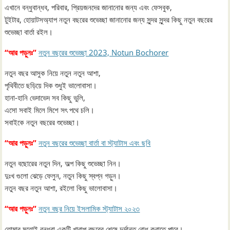
এখানে বন্ধুবান্ধব, পরিবার, প্রিয়জনদের জানানোর জন্য এবং ফেসবুক,
টুইটার, হোয়াটসঅ্যাপ নতুন বছরের শুভেচ্ছা জানানোর জন্য সুন্দর সুন্দর কিছু নতুন বছরের
শুভেচ্ছা বার্তা রইল।
“আর পড়ুনঃ”
নতুন বছরের শুভেচ্ছা 2023, Notun Bochorer
নতুন বছর আসুক নিয়ে নতুন নতুন আশা,
পৃথিবীতে ছড়িয়ে দিক শুধুই ভালোবাসা।
হানা-হানি ভেদাভেদ সব কিছু ভুলি,
এসো সবাই মিলে মিশে সৎ পথে চলি।
সবাইকে নতুন বছরের শুভেচ্ছা।
“আর পড়ুনঃ”
নতুন বছরের শুভেচ্ছা বার্তা বা স্ট্যাটাস এবং ছবি
নতুন বছোরের নতুন দিন, অল্প কিছু শুভেচ্ছা নিন।
দুঃখ গুলো ঝেড়ে ফেলুন, নতুন কিছু স্বপ্ন গড়ুন।
নতুন বছর নতুন আশা, রইলো কিছু ভালোবাসা।
“আর পড়ুনঃ”
নতুন বছর নিয়ে ইসলামিক স্ট্যাটাস ২০২৩
তোমার মতোই বন্ধুরা একটি খারাপ বছরের শেষে দুর্দান্ত বোধ করাতে পারে।