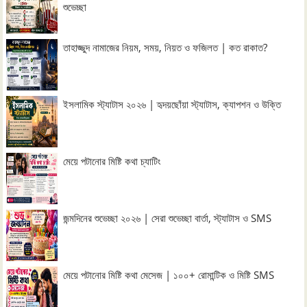
শুভেচ্ছা
তাহাজ্জুদ নামাজের নিয়ম, সময়, নিয়ত ও ফজিলত | কত রাকাত?
ইসলামিক স্ট্যাটাস ২০২৬ | হৃদয়ছোঁয়া স্ট্যাটাস, ক্যাপশন ও উক্তি
মেয়ে পটানোর মিষ্টি কথা চ্যাটিং
জন্মদিনের শুভেচ্ছা ২০২৬ | সেরা শুভেচ্ছা বার্তা, স্ট্যাটাস ও SMS
মেয়ে পটানোর মিষ্টি কথা মেসেজ | ১০০+ রোমান্টিক ও মিষ্টি SMS