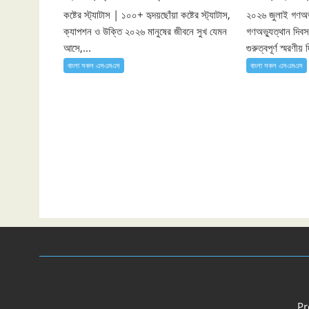
কষ্টের স্ট্যাটাস | ১০০+ হৃদয়ছোঁয়া কষ্টের স্ট্যাটাস,
২০২৬ জুলাই গণঅভ্
ক্যাপশন ও উক্তি ২০২৬ মানুষের জীবনে সুখ যেমন
গণঅভ্যুত্থান দিব
আসে,...
গুরুত্বপূর্ণ স্মরণী
বাংলা সকল এসএমএস
বাংলা সকল এসএমএস
Pr