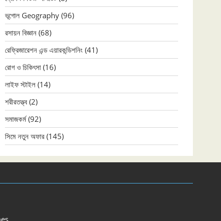
ভূগোল Geography
(96)
রসায়ন বিজ্ঞান
(68)
রেফ্রিজারেশন এন্ড এয়ারকন্ডিশনিং
(41)
রোগ ও চিকিৎসা
(16)
লাইফ স্টাইল
(14)
শরীরতত্ত্ব
(2)
সমাজকর্ম
(92)
সিমে নতুন ‍অফার
(145)
es