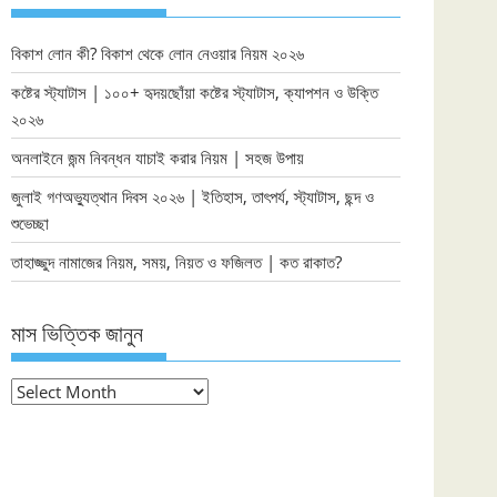
বিকাশ লোন কী? বিকাশ থেকে লোন নেওয়ার নিয়ম ২০২৬
কষ্টের স্ট্যাটাস | ১০০+ হৃদয়ছোঁয়া কষ্টের স্ট্যাটাস, ক্যাপশন ও উক্তি
২০২৬
অনলাইনে জন্ম নিবন্ধন যাচাই করার নিয়ম | সহজ উপায়
জুলাই গণঅভ্যুত্থান দিবস ২০২৬ | ইতিহাস, তাৎপর্য, স্ট্যাটাস, ছন্দ ও
শুভেচ্ছা
তাহাজ্জুদ নামাজের নিয়ম, সময়, নিয়ত ও ফজিলত | কত রাকাত?
মাস ভিত্তিক জানুন
মাস
ভিত্তিক
জানুন