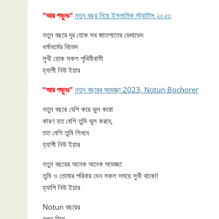
“আর পড়ুনঃ”
নতুন বছর নিয়ে ইসলামিক স্ট্যাটাস ২০২৩
নতুন বছরে দূর হোক সব জাতপাতের ভেদাভেদ
ধর্মাধর্মের বিভেদ
সুখী হোক সকল পৃথিবীবাসী
হ্যাপী নিউ ইয়ার
“আর পড়ুনঃ”
নতুন বছরের শুভেচ্ছা 2023, Notun Bochorer
নতুন বছরে বেশি করে ভুল করো
কারণ যত বেশি তুমি ভুল করবে,
তত বেশি তুমি শিখবে
হ্যাপী নিউ ইয়ার
নতুন বছরের অনেক অনেক শুভেচ্ছা
তুমি ও তোমার পরিবার যেন সকল সময়ে সুখী থাকো!
হ্যাপি নিউ ইয়ার
Notun বছরের
নতুন দিনে