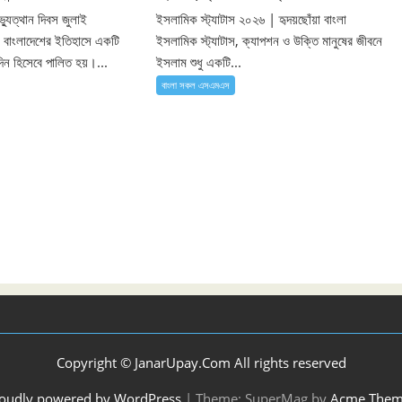
যুত্থান দিবস জুলাই
ইসলামিক স্ট্যাটাস ২০২৬ | হৃদয়ছোঁয়া বাংলা
স বাংলাদেশের ইতিহাসে একটি
ইসলামিক স্ট্যাটাস, ক্যাপশন ও উক্তি মানুষের জীবনে
য় দিন হিসেবে পালিত হয়।...
ইসলাম শুধু একটি...
বাংলা সকল এসএমএস
Copyright © JanarUpay.Com All rights reserved
oudly powered by WordPress
|
Theme: SuperMag by
Acme Them