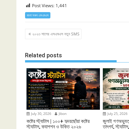
Post Views:
1,441
বাংলা সকল এসএমএস
Post
২০২৩ সালের এসএমএস নতুন SMS
navigation
Related posts
July 30, 2026
Jibon
July 25, 2026
কষ্টের স্ট্যাটাস | ১০০+ হৃদয়ছোঁয়া কষ্টের
জুলাই গণঅভ্যুত
স্ট্যাটাস, ক্যাপশন ও উক্তি ২০২৬
তাৎপর্য, স্ট্যাটাস