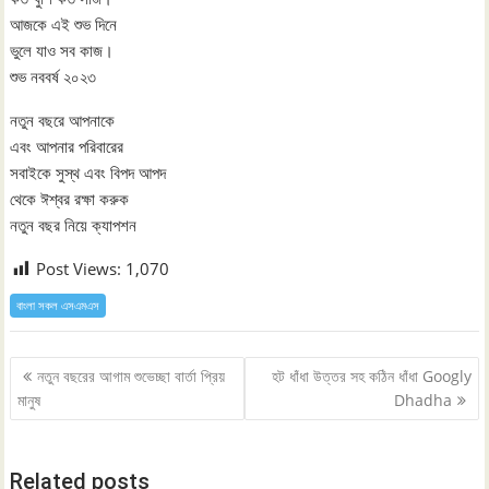
আজকে এই শুভ দিনে
ভুলে যাও সব কাজ।
শুভ নববর্ষ ২০২৩
নতুন বছরে আপনাকে
এবং আপনার পরিবারের
সবাইকে সুস্থ এবং বিপদ আপদ
থেকে ঈশ্বর রক্ষা করুক
নতুন বছর নিয়ে ক্যাপশন
Post Views:
1,070
বাংলা সকল এসএমএস
Post
নতুন বছরের আগাম শুভেচ্ছা বার্তা প্রিয়
হট ধাঁধা উত্তর সহ কঠিন ধাঁধা Googly
navigation
মানুষ
Dhadha
Related posts