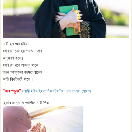
নারী হল আবরনীয়।
যখন সে বের হয় শয়তান তার
অনুসরণ করে।
যখন সে ঘরে আবন্ধ থাকে
তখন আল্লাহর রহমত লাভের
অতি নিকটবর্তী থাকে।
“আর পড়ুনঃ”
স্বামী স্ত্রীর ইসলামিক স্ট্যাটাস এসএমএস মেসেজ
হিজাব জান্নাতি পর্দাশীল নারী পিক