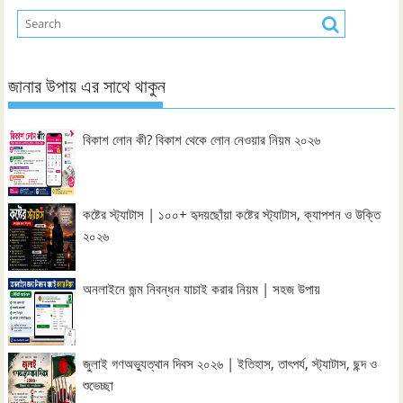
জানার উপায় এর সাথে থাকুন
বিকাশ লোন কী? বিকাশ থেকে লোন নেওয়ার নিয়ম ২০২৬
কষ্টের স্ট্যাটাস | ১০০+ হৃদয়ছোঁয়া কষ্টের স্ট্যাটাস, ক্যাপশন ও উক্তি
২০২৬
অনলাইনে জন্ম নিবন্ধন যাচাই করার নিয়ম | সহজ উপায়
জুলাই গণঅভ্যুত্থান দিবস ২০২৬ | ইতিহাস, তাৎপর্য, স্ট্যাটাস, ছন্দ ও
শুভেচ্ছা