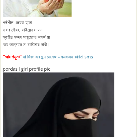
পর্দাশীল মেয়েরা হলো
বাবার গৌরব, ভাইয়ের সম্মান
স্বামীর সম্পদ সন্তানের আদর্শ মা
আর জান্নাতে মা ফাতিমার সাথী।
“আর পড়ুনঃ”
মা দিবস এর ছন্দ মেসেজ এসএসএম কবিতা sms
pordasil girl profile pic