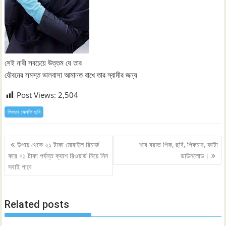
সেই নারী সবচেয়ে উত্তম যে তার
যৌবনের সমস্ত ভালবাসা আমানত রাখে তার স্বামীর জন্য
Post Views:
2,504
পিকচার সেলফি ছবি
Post
উপায় থেকে ২১ টাকা মোবাইল রিচার্জ
শবে বরাত পিক, ছবি, পিকচার, ফটো
navigation
করে ৭১ টাকা পর্যন্ত ক্যাশ রিওয়ার্ড নিয়ে নিন
ডাউনলোড।
সবাই পাবে
Related posts