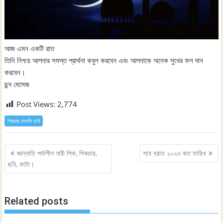
আজ এমন একটি রাত
তিনি নিশ্চয় আপনার সমস্ত প্রার্থনা কবুল করবেন এবং আপনাকে অনেক সুখের ফল দান
করবেন।
ছন্দ মেসেজ
Post Views:
2,774
পিকচার সেলফি ছবি
Post
জান্নাতি পর্দাশীল নারী পিক, পিকচার,
শবে বরাত ২০২৩ কত তারিখ
navigation
ছবি, ফটো।
Related posts