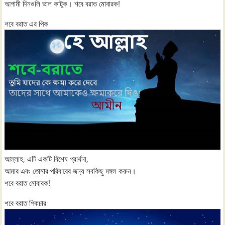
আগামী দিনগুলি ভাল কাটুক। শবে বরাত মোবারক!
শবে বরাত এর পিক
আল্লাহ, এটি একটি বিশেষ প্রার্থনা,
আমার এবং তোমার পরিবারের জন্য সবকিছু মঙ্গল করুন।
শবে বরাত মোবারক!
শবে বরাত পিকচার