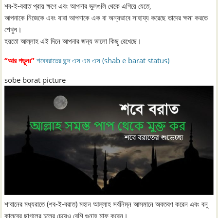
শব-ই-বরাত প্রায় ক্ষণে এবং আপনার ভুলগুলি থেকে এগিয়ে যেতে,
আপনাকে নিজেকে এবং যারা আপনাকে এক বা অন্যভাবে সাহায্য করেছে তাদের ক্ষমা করতে
শেখুন।
হয়তো আল্লাহ এই দিনে আপনার জন্য ভালো কিছু রেখেছে।
“আর পড়ুনঃ”
শবেবরাতের ছন্দ এস এম এস (shab e barat status)
sobe borat picture
শাবানের মধ্যরাতে (শব-ই-বরাত) মহান আল্লাহ সর্বনিম্ন আসমানে অবতরণ করেন এবং বনু
কালবের ছাগলের চুলের চেয়েও বেশি গুনাহ মাফ করেন।