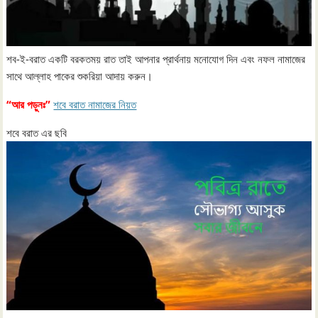
শব-ই-বরাত একটি বরকতময় রাত তাই আপনার প্রার্থনায় মনোযোগ দিন এবং নফল নামাজের
সাথে আল্লাহ পাকের শুকরিয়া আদায় করুন।
“আর পড়ুনঃ”
শবে বরাত নামাজের নিয়ত
শবে বরাত এর ছবি