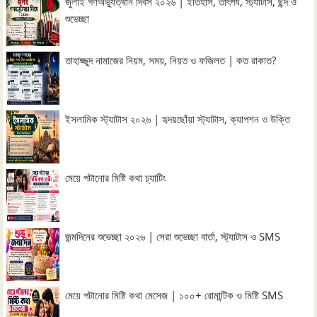
জুলাই গণঅভ্যুত্থান দিবস ২০২৬ | ইতিহাস, তাৎপর্য, স্ট্যাটাস, ছন্দ ও
শুভেচ্ছা
তাহাজ্জুদ নামাজের নিয়ম, সময়, নিয়ত ও ফজিলত | কত রাকাত?
ইসলামিক স্ট্যাটাস ২০২৬ | হৃদয়ছোঁয়া স্ট্যাটাস, ক্যাপশন ও উক্তি
মেয়ে পটানোর মিষ্টি কথা চ্যাটিং
জন্মদিনের শুভেচ্ছা ২০২৬ | সেরা শুভেচ্ছা বার্তা, স্ট্যাটাস ও SMS
মেয়ে পটানোর মিষ্টি কথা মেসেজ | ১০০+ রোমান্টিক ও মিষ্টি SMS