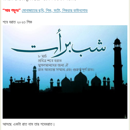
“আর পড়ুনঃ”
মোনাজাতের ছবি, পিক, ফটো, পিকচার ডাউনলোড
শবে বরাত ২০২৩ পিক
আসছে একটা রাত নাম তার শবেবরাত।