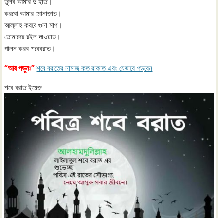
তুলব আমাৱ দু হাত।
করবো আমার মোনাজাত।
আল্লাহ করবে গুনা মাপ।
তোমাদেৱ রইল দাওয়াত।
পালন করব শবেবরাত।
“আর পড়ুনঃ”
শবে বরাতের নামাজ কত রাকাত এবং যেভাবে পড়বেন
শবে বরাত ইমেজ