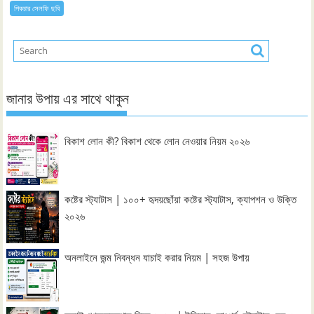
পিকচার সেলফি ছবি
জানার উপায় এর সাথে থাকুন
বিকাশ লোন কী? বিকাশ থেকে লোন নেওয়ার নিয়ম ২০২৬
কষ্টের স্ট্যাটাস | ১০০+ হৃদয়ছোঁয়া কষ্টের স্ট্যাটাস, ক্যাপশন ও উক্তি
২০২৬
অনলাইনে জন্ম নিবন্ধন যাচাই করার নিয়ম | সহজ উপায়