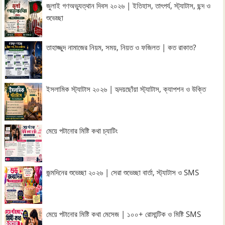
জুলাই গণঅভ্যুত্থান দিবস ২০২৬ | ইতিহাস, তাৎপর্য, স্ট্যাটাস, ছন্দ ও
শুভেচ্ছা
তাহাজ্জুদ নামাজের নিয়ম, সময়, নিয়ত ও ফজিলত | কত রাকাত?
ইসলামিক স্ট্যাটাস ২০২৬ | হৃদয়ছোঁয়া স্ট্যাটাস, ক্যাপশন ও উক্তি
মেয়ে পটানোর মিষ্টি কথা চ্যাটিং
জন্মদিনের শুভেচ্ছা ২০২৬ | সেরা শুভেচ্ছা বার্তা, স্ট্যাটাস ও SMS
মেয়ে পটানোর মিষ্টি কথা মেসেজ | ১০০+ রোমান্টিক ও মিষ্টি SMS