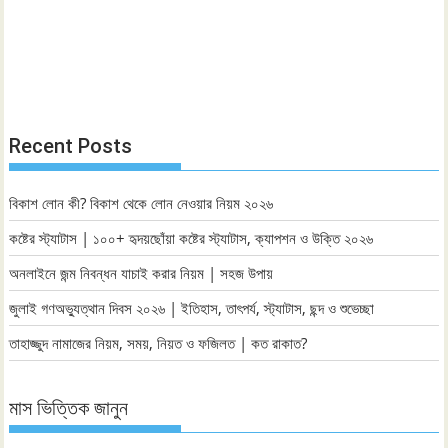
Recent Posts
বিকাশ লোন কী? বিকাশ থেকে লোন নেওয়ার নিয়ম ২০২৬
কষ্টের স্ট্যাটাস | ১০০+ হৃদয়ছোঁয়া কষ্টের স্ট্যাটাস, ক্যাপশন ও উক্তি ২০২৬
অনলাইনে জন্ম নিবন্ধন যাচাই করার নিয়ম | সহজ উপায়
জুলাই গণঅভ্যুত্থান দিবস ২০২৬ | ইতিহাস, তাৎপর্য, স্ট্যাটাস, ছন্দ ও শুভেচ্ছা
তাহাজ্জুদ নামাজের নিয়ম, সময়, নিয়ত ও ফজিলত | কত রাকাত?
মাস ভিত্তিক জানুন