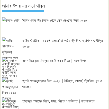
জানার উপায় এর সাথে থাকুন
বিকাশ লোন কী? বিকাশ থেকে লোন নেওয়ার নিয়ম ২০২৬
কষ্টের স্ট্যাটাস | ১০০+ হৃদয়ছোঁয়া কষ্টের স্ট্যাটাস, ক্যাপশন ও উক্তি
২০২৬
অনলাইনে জন্ম নিবন্ধন যাচাই করার নিয়ম | সহজ উপায়
জুলাই গণঅভ্যুত্থান দিবস ২০২৬ | ইতিহাস, তাৎপর্য, স্ট্যাটাস, ছন্দ ও
শুভেচ্ছা
তাহাজ্জুদ নামাজের নিয়ম, সময়, নিয়ত ও ফজিলত | কত রাকাত?