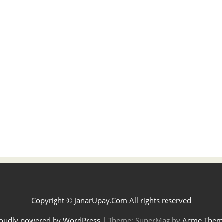
Copyright © JanarUpay.Com All rights reserved
oudly powered by WordPress
|
Theme: SuperMag by
Acme Them