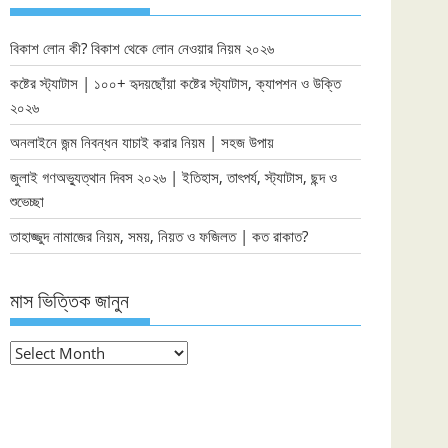
বিকাশ লোন কী? বিকাশ থেকে লোন নেওয়ার নিয়ম ২০২৬
কষ্টের স্ট্যাটাস | ১০০+ হৃদয়ছোঁয়া কষ্টের স্ট্যাটাস, ক্যাপশন ও উক্তি
২০২৬
অনলাইনে জন্ম নিবন্ধন যাচাই করার নিয়ম | সহজ উপায়
জুলাই গণঅভ্যুত্থান দিবস ২০২৬ | ইতিহাস, তাৎপর্য, স্ট্যাটাস, ছন্দ ও
শুভেচ্ছা
তাহাজ্জুদ নামাজের নিয়ম, সময়, নিয়ত ও ফজিলত | কত রাকাত?
মাস ভিত্তিক জানুন
মাস
ভিত্তিক
জানুন