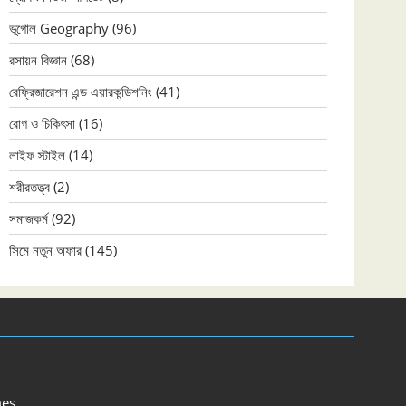
ভূগোল Geography
(96)
রসায়ন বিজ্ঞান
(68)
রেফ্রিজারেশন এন্ড এয়ারকন্ডিশনিং
(41)
রোগ ও চিকিৎসা
(16)
লাইফ স্টাইল
(14)
শরীরতত্ত্ব
(2)
সমাজকর্ম
(92)
সিমে নতুন ‍অফার
(145)
es