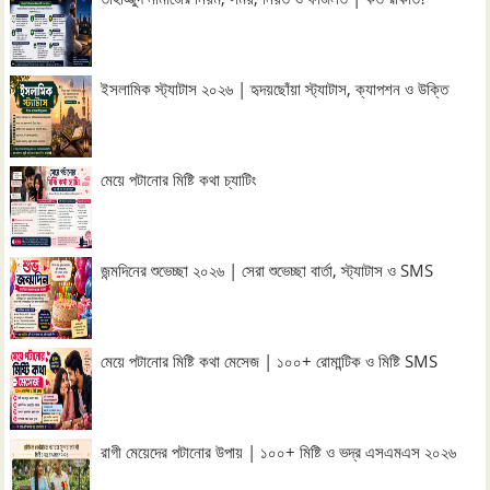
ইসলামিক স্ট্যাটাস ২০২৬ | হৃদয়ছোঁয়া স্ট্যাটাস, ক্যাপশন ও উক্তি
মেয়ে পটানোর মিষ্টি কথা চ্যাটিং
জন্মদিনের শুভেচ্ছা ২০২৬ | সেরা শুভেচ্ছা বার্তা, স্ট্যাটাস ও SMS
মেয়ে পটানোর মিষ্টি কথা মেসেজ | ১০০+ রোমান্টিক ও মিষ্টি SMS
রাগী মেয়েদের পটানোর উপায় | ১০০+ মিষ্টি ও ভদ্র এসএমএস ২০২৬