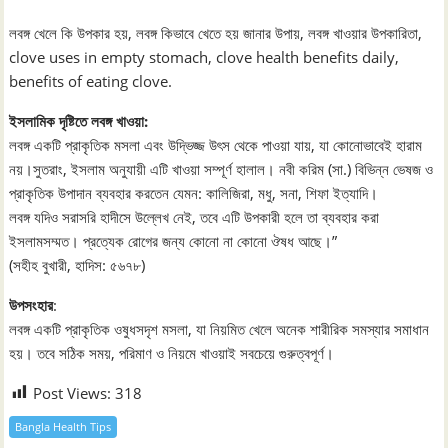
লবঙ্গ খেলে কি উপকার হয়, লবঙ্গ কিভাবে খেতে হয় জানার উপায়, লবঙ্গ খাওয়ার উপকারিতা,
clove uses in empty stomach, clove health benefits daily,
benefits of eating clove.
ইসলামিক দৃষ্টিতে লবঙ্গ খাওয়া:
লবঙ্গ একটি প্রাকৃতিক মসলা এবং উদ্ভিজ্জ উৎস থেকে পাওয়া যায়, যা কোনোভাবেই হারাম
নয়।সুতরাং, ইসলাম অনুযায়ী এটি খাওয়া সম্পূর্ণ হালাল। নবী করিম (সা.) বিভিন্ন ভেষজ ও
প্রাকৃতিক উপাদান ব্যবহার করতেন যেমন: কালিজিরা, মধু, সনা, শিফা ইত্যাদি।
লবঙ্গ যদিও সরাসরি হাদীসে উল্লেখ নেই, তবে এটি উপকারী হলে তা ব্যবহার করা
ইসলামসম্মত। প্রত্যেক রোগের জন্য কোনো না কোনো ঔষধ আছে।”
(সহীহ বুখারী, হাদিস: ৫৬৭৮)
উপসংহার
:
লবঙ্গ একটি প্রাকৃতিক ওষুধসদৃশ মসলা, যা নিয়মিত খেলে অনেক শারীরিক সমস্যার সমাধান
হয়। তবে সঠিক সময়, পরিমাণ ও নিয়মে খাওয়াই সবচেয়ে গুরুত্বপূর্ণ।
Post Views:
318
Bangla Health Tips