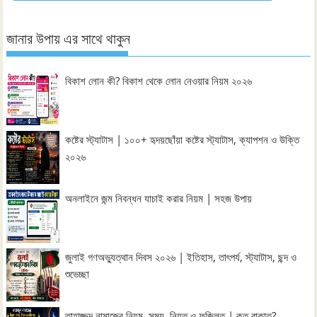
জানার উপায় এর সাথে থাকুন
বিকাশ লোন কী? বিকাশ থেকে লোন নেওয়ার নিয়ম ২০২৬
কষ্টের স্ট্যাটাস | ১০০+ হৃদয়ছোঁয়া কষ্টের স্ট্যাটাস, ক্যাপশন ও উক্তি
২০২৬
অনলাইনে জন্ম নিবন্ধন যাচাই করার নিয়ম | সহজ উপায়
জুলাই গণঅভ্যুত্থান দিবস ২০২৬ | ইতিহাস, তাৎপর্য, স্ট্যাটাস, ছন্দ ও
শুভেচ্ছা
তাহাজ্জুদ নামাজের নিয়ম, সময়, নিয়ত ও ফজিলত | কত রাকাত?