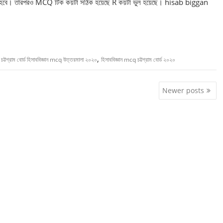
লো হবে। তারপরও MCQ টিক কয়টা সঠিক হয়েছে R কয়টা ভুল হয়েছে। hisab biggan
,
ট্টগ্রাম বোর্ড হিসাববিজ্ঞান mcq উত্তরমালা ২০২০
হিসাববিজ্ঞান mcq চট্টগ্রাম বোর্ড ২০২০
Newer posts