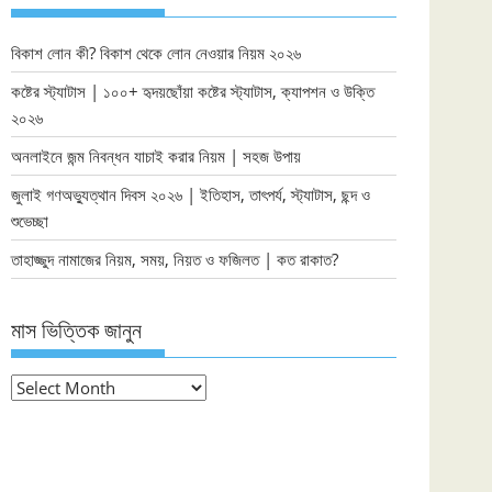
বিকাশ লোন কী? বিকাশ থেকে লোন নেওয়ার নিয়ম ২০২৬
কষ্টের স্ট্যাটাস | ১০০+ হৃদয়ছোঁয়া কষ্টের স্ট্যাটাস, ক্যাপশন ও উক্তি
২০২৬
অনলাইনে জন্ম নিবন্ধন যাচাই করার নিয়ম | সহজ উপায়
জুলাই গণঅভ্যুত্থান দিবস ২০২৬ | ইতিহাস, তাৎপর্য, স্ট্যাটাস, ছন্দ ও
শুভেচ্ছা
তাহাজ্জুদ নামাজের নিয়ম, সময়, নিয়ত ও ফজিলত | কত রাকাত?
মাস ভিত্তিক জানুন
মাস
ভিত্তিক
জানুন