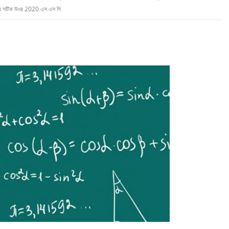
কের সটিক উওর 2020 এস এস সি