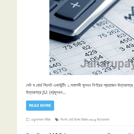
সেট খ বোর্ড সিলেট একাউন্টিং ১.সমাপনী মূলধন নির্ণয়ের প্রয়োজন উত্তরপত্র
উত্তরপত্র JU: (খ)মূলধন…
READ MORE
এডুকেশনাল নিউজ
সিলেট বোর্ড হিসাব বিজ্ঞান mcq উত্তরমালা