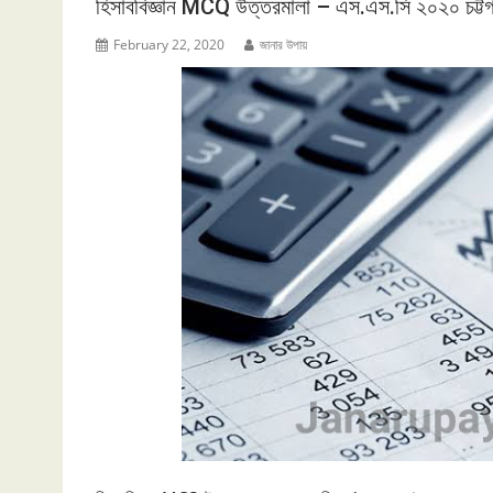
হিসাববিজ্ঞান MCQ উত্তরমালা – এস.এস.সি ২০২০ চট্টগ্র
February 22, 2020
জানার উপায়