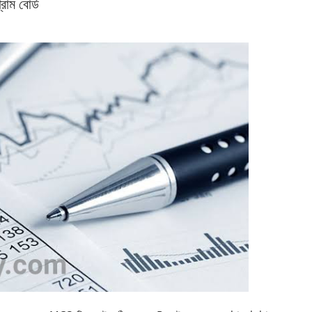
াম বোর্ড