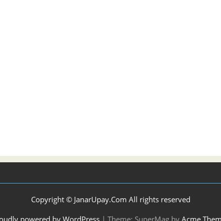
Copyright © JanarUpay.Com All rights reserved
oudly powered by WordPress
|
Theme: SuperMag by
Acme Them