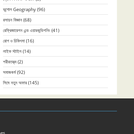
ভূগোল Geography
(96)
রসায়ন বিজ্ঞান
(68)
রেফ্রিজারেশন এন্ড এয়ারকন্ডিশনিং
(41)
রোগ ও চিকিৎসা
(16)
লাইফ স্টাইল
(14)
শরীরতত্ত্ব
(2)
সমাজকর্ম
(92)
সিমে নতুন ‍অফার
(145)
es