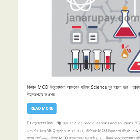
বিজ্ঞান MCQ উত্তরমালা আজকের পরিক্ষা Science খুব ভালো হবে। তার
উত্তরপত্র অংশের…
READ MORE
এডুকেশনাল নিউজ
ssc science mcq questions and solutions 20
,
,
এসএসসি বিজ্ঞান MCQ প্রশ্ন ও সমাধান ২০২০
জীববিজ্ঞান MCQ উত্তরমালা চট্টগ্রাম বোর্ড
,
,
যশোর বোর্ড ২০২০
বিজ্ঞান MCQ উত্তরমালা এস.এস.সি ২০২০
বিজ্ঞান mcq উত্তরমালা কুম