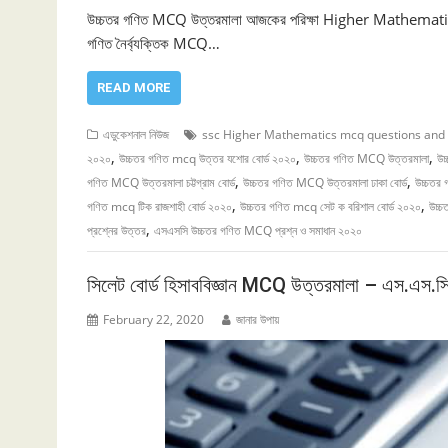
উচ্চতর গণিত MCQ উত্তরমালা আজকের পরিক্ষা Higher Mathematics
গণিত নৈর্ব্যক্তিক MCQ…
READ MORE
এডুকেশনাল নিউজ
ssc Higher Mathematics mcq questions and 
,
,
,
২০২০
উচ্চতর গণিত mcq উত্তর যশোর বোর্ড ২০২০
উচ্চতর গণিত MCQ উত্তরমালা
উচ
,
,
গণিত MCQ উত্তরমালা চট্টগ্রাম বোর্ড
উচ্চতর গণিত MCQ উত্তরমালা ঢাকা বোর্ড
উচ্চতর 
,
,
গণিত mcq টিক রাজশাহী বোর্ড ২০২০
উচ্চতর গণিত mcq সেট ক বরিশাল বোর্ড ২০২০
উচ্
,
প্রশ্নের উত্তর
এসএসসি উচ্চতর গণিত MCQ প্রশ্ন ও সমাধান ২০২০
সিলেট বোর্ড হিসাববিজ্ঞান MCQ উত্তরমালা – এস.এস.
February 22, 2020
জানার উপায়