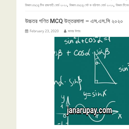
,
,
বিজ্ঞান mcq টিক রাজশাহী বোর্ড ২০২০
বিজ্ঞান mcq সেট ক বরিশাল বোর্ড ২০২০
বিজ্ঞান টি
উচ্চতর গণিত MCQ উত্তরমালা – এস.এস.সি ২০২০
February 23, 2020
জানার উপায়