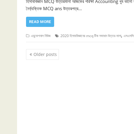
হিসাববিজ্ঞান MCQ উত্তরমালা আজকের পরিক্ষা Accounting খুব ভা
নৈর্ব্যক্তিক MCQ ans উত্তরপত্র…
READ MORE
,
এডুকেশনাল নিউজ
2020 হিসাববিজ্ঞানের mcq টিক সমাধান উত্তর মালা
এসএসসি চ
Posts
Older posts
navigation