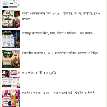
জুলাই গণঅভ্যুত্থান দিবস ২০২৬ | ইতিহাস, তাৎপর্য, স্ট্যাটাস, ছন্দ ও
শুভেচ্ছা
তাহাজ্জুদ নামাজের নিয়ম, সময়, নিয়ত ও ফজিলত | কত রাকাত?
ইসলামিক স্ট্যাটাস ২০২৬ | হৃদয়ছোঁয়া স্ট্যাটাস, ক্যাপশন ও উক্তি
মেয়ে পটানোর মিষ্টি কথা চ্যাটিং
জন্মদিনের শুভেচ্ছা ২০২৬ | সেরা শুভেচ্ছা বার্তা, স্ট্যাটাস ও SMS