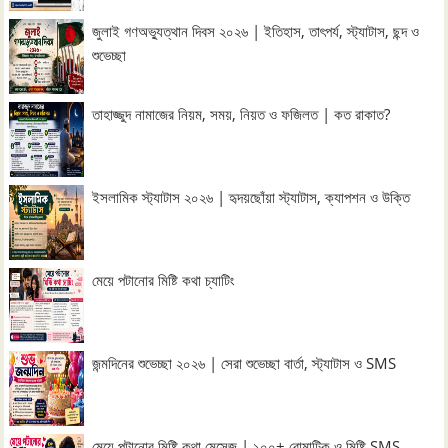
জুলাই গণঅভ্যুত্থান দিবস ২০২৬ | ইতিহাস, তাৎপর্য, স্ট্যাটাস, ছন্দ ও
শুভেচ্ছা
তাহাজ্জুদ নামাজের নিয়ম, সময়, নিয়ত ও ফজিলত | কত রাকাত?
ইসলামিক স্ট্যাটাস ২০২৬ | হৃদয়ছোঁয়া স্ট্যাটাস, ক্যাপশন ও উক্তি
মেয়ে পটানোর মিষ্টি কথা চ্যাটিং
জন্মদিনের শুভেচ্ছা ২০২৬ | সেরা শুভেচ্ছা বার্তা, স্ট্যাটাস ও SMS
মেয়ে পটানোর মিষ্টি কথা মেসেজ | ১০০+ রোমান্টিক ও মিষ্টি SMS