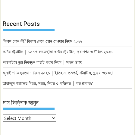
Recent Posts
বিকাশ লোন কী? বিকাশ থেকে লোন নেওয়ার নিয়ম ২০২৬
কষ্টের স্ট্যাটাস | ১০০+ হৃদয়ছোঁয়া কষ্টের স্ট্যাটাস, ক্যাপশন ও উক্তি ২০২৬
অনলাইনে জন্ম নিবন্ধন যাচাই করার নিয়ম | সহজ উপায়
জুলাই গণঅভ্যুত্থান দিবস ২০২৬ | ইতিহাস, তাৎপর্য, স্ট্যাটাস, ছন্দ ও শুভেচ্ছা
তাহাজ্জুদ নামাজের নিয়ম, সময়, নিয়ত ও ফজিলত | কত রাকাত?
মাস ভিত্তিক জানুন
মাস
ভিত্তিক
জানুন