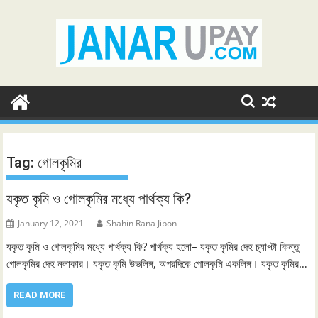
Skip
to
content
Tag:
গোলকৃমির
যকৃত কৃমি ও গোলকৃমির মধ্যে পার্থক্য কি?
January 12, 2021
Shahin Rana Jibon
যকৃত কৃমি ও গোলকৃমির মধ্যে পার্থক্য কি? পার্থক্য হলো– যকৃত কৃমির দেহ চ্যাপ্টা কিন্তু
গোলকৃমির দেহ নলাকার। যকৃত কৃমি উভলিঙ্গ, অপরদিকে গোলকৃমি একলিঙ্গ। যকৃত কৃমির…
READ MORE