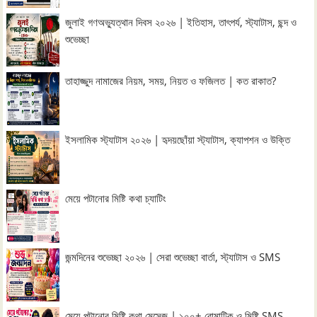
জুলাই গণঅভ্যুত্থান দিবস ২০২৬ | ইতিহাস, তাৎপর্য, স্ট্যাটাস, ছন্দ ও
শুভেচ্ছা
তাহাজ্জুদ নামাজের নিয়ম, সময়, নিয়ত ও ফজিলত | কত রাকাত?
ইসলামিক স্ট্যাটাস ২০২৬ | হৃদয়ছোঁয়া স্ট্যাটাস, ক্যাপশন ও উক্তি
মেয়ে পটানোর মিষ্টি কথা চ্যাটিং
জন্মদিনের শুভেচ্ছা ২০২৬ | সেরা শুভেচ্ছা বার্তা, স্ট্যাটাস ও SMS
মেয়ে পটানোর মিষ্টি কথা মেসেজ | ১০০+ রোমান্টিক ও মিষ্টি SMS