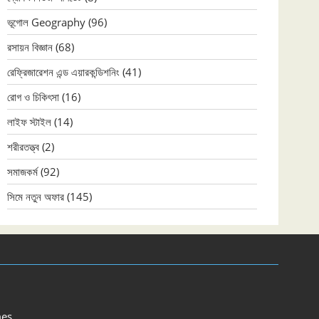
ভূগোল Geography
(96)
রসায়ন বিজ্ঞান
(68)
রেফ্রিজারেশন এন্ড এয়ারকন্ডিশনিং
(41)
রোগ ও চিকিৎসা
(16)
লাইফ স্টাইল
(14)
শরীরতত্ত্ব
(2)
সমাজকর্ম
(92)
সিমে নতুন ‍অফার
(145)
es