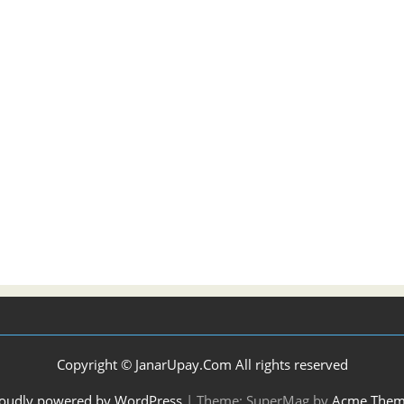
Copyright © JanarUpay.Com All rights reserved
oudly powered by WordPress
|
Theme: SuperMag by
Acme Them