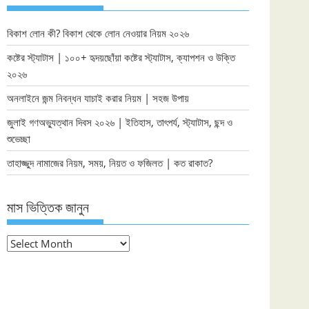
বিকাশ লোন কী? বিকাশ থেকে লোন নেওয়ার নিয়ম ২০২৬
কষ্টের স্ট্যাটাস | ১০০+ হৃদয়ছোঁয়া কষ্টের স্ট্যাটাস, ক্যাপশন ও উক্তি
২০২৬
অনলাইনে জন্ম নিবন্ধন যাচাই করার নিয়ম | সহজ উপায়
জুলাই গণঅভ্যুত্থান দিবস ২০২৬ | ইতিহাস, তাৎপর্য, স্ট্যাটাস, ছন্দ ও
শুভেচ্ছা
তাহাজ্জুদ নামাজের নিয়ম, সময়, নিয়ত ও ফজিলত | কত রাকাত?
মাস ভিত্তিক জানুন
মাস
ভিত্তিক
জানুন