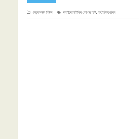
,
এডুকেশনাল নিউজ
গ্লাইকোলাইসিস কোথায় ঘটে
ফটোসিনথেসিস