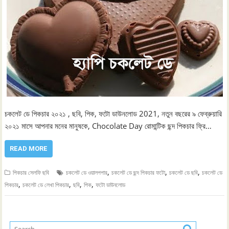
চকলেট ডে পিকচার ২০২১ , ছবি, পিক, ফটো ডাউনলোড 2021, নতুন বছরের ৯ ফেব্রুয়ারি
২০২১ মাসে আপনার মনের মানুষকে, Chocolate Day রোমান্টিক ছন্দ পিকচার ফ্রি…
READ MORE
,
,
,
পিকচার সেলফি ছবি
চকলেট ডে ওয়ালপপার
চকলেট ডে ছন্দ পিকচার ফটো
চকলেট ডে ছবি
চকলেট ডে
,
,
,
,
পিকচার
চকলেট ডে লেখা পিকচার
ছবি
পিক
ফটো ডাউনলোড