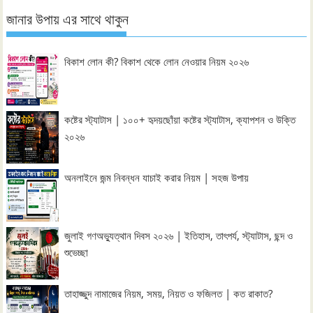
জানার উপায় এর সাথে থাকুন
বিকাশ লোন কী? বিকাশ থেকে লোন নেওয়ার নিয়ম ২০২৬
কষ্টের স্ট্যাটাস | ১০০+ হৃদয়ছোঁয়া কষ্টের স্ট্যাটাস, ক্যাপশন ও উক্তি
২০২৬
অনলাইনে জন্ম নিবন্ধন যাচাই করার নিয়ম | সহজ উপায়
জুলাই গণঅভ্যুত্থান দিবস ২০২৬ | ইতিহাস, তাৎপর্য, স্ট্যাটাস, ছন্দ ও
শুভেচ্ছা
তাহাজ্জুদ নামাজের নিয়ম, সময়, নিয়ত ও ফজিলত | কত রাকাত?