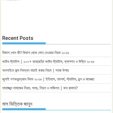
Recent Posts
বিকাশ লোন কী? বিকাশ থেকে লোন নেওয়ার নিয়ম ২০২৬
কষ্টের স্ট্যাটাস | ১০০+ হৃদয়ছোঁয়া কষ্টের স্ট্যাটাস, ক্যাপশন ও উক্তি ২০২৬
অনলাইনে জন্ম নিবন্ধন যাচাই করার নিয়ম | সহজ উপায়
জুলাই গণঅভ্যুত্থান দিবস ২০২৬ | ইতিহাস, তাৎপর্য, স্ট্যাটাস, ছন্দ ও শুভেচ্ছা
তাহাজ্জুদ নামাজের নিয়ম, সময়, নিয়ত ও ফজিলত | কত রাকাত?
মাস ভিত্তিক জানুন