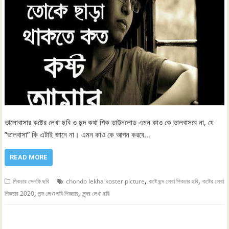
ভালোবাসার কষ্টের লেখা ছবি ও ছন্দ কথা পিক ডাউনলোড এমন কাও কে ভালবাসবে না, যে
”ভালবাসা” কি এটাই জানে না। এমন কাও কে আপন করবে…
READ MORE
,
,
পিকচার সেলফি ছবি
chondo lekha koster picture
কষ্টে ছন্দ লেখা পিকচার ছবি
কষ্টের লেখা
,
,
পিকচার 2020
ছন্দ লেখা ছবি পিকচার
সুন্দর লেখা ছবি