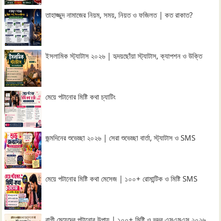
তাহাজ্জুদ নামাজের নিয়ম, সময়, নিয়ত ও ফজিলত | কত রাকাত?
ইসলামিক স্ট্যাটাস ২০২৬ | হৃদয়ছোঁয়া স্ট্যাটাস, ক্যাপশন ও উক্তি
মেয়ে পটানোর মিষ্টি কথা চ্যাটিং
জন্মদিনের শুভেচ্ছা ২০২৬ | সেরা শুভেচ্ছা বার্তা, স্ট্যাটাস ও SMS
মেয়ে পটানোর মিষ্টি কথা মেসেজ | ১০০+ রোমান্টিক ও মিষ্টি SMS
রাগী মেয়েদের পটানোর উপায় | ১০০+ মিষ্টি ও ভদ্র এসএমএস ২০২৬