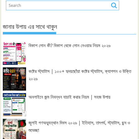
জানার উপায় এর সাথে থাকুন
বিকাশ লোন কী? বিকাশ থেকে লোন নেওয়ার নিয়ম ২০২৬
কষ্টের স্ট্যাটাস | ১০০+ হৃদয়ছোঁয়া কষ্টের স্ট্যাটাস, ক্যাপশন ও উক্তি
২০২৬
অনলাইনে জন্ম নিবন্ধন যাচাই করার নিয়ম | সহজ উপায়
জুলাই গণঅভ্যুত্থান দিবস ২০২৬ | ইতিহাস, তাৎপর্য, স্ট্যাটাস, ছন্দ ও
শুভেচ্ছা