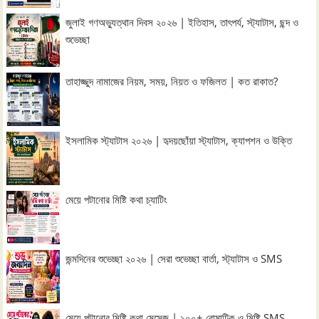
জুলাই গণঅভ্যুত্থান দিবস ২০২৬ | ইতিহাস, তাৎপর্য, স্ট্যাটাস, ছন্দ ও
শুভেচ্ছা
তাহাজ্জুদ নামাজের নিয়ম, সময়, নিয়ত ও ফজিলত | কত রাকাত?
ইসলামিক স্ট্যাটাস ২০২৬ | হৃদয়ছোঁয়া স্ট্যাটাস, ক্যাপশন ও উক্তি
মেয়ে পটানোর মিষ্টি কথা চ্যাটিং
জন্মদিনের শুভেচ্ছা ২০২৬ | সেরা শুভেচ্ছা বার্তা, স্ট্যাটাস ও SMS
মেয়ে পটানোর মিষ্টি কথা মেসেজ | ১০০+ রোমান্টিক ও মিষ্টি SMS