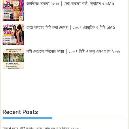
জন্মদিনের শুভেচ্ছা ২০২৬ | সেরা শুভেচ্ছা বার্তা, স্ট্যাটাস ও SMS
মেয়ে পটানোর মিষ্টি কথা মেসেজ | ১০০+ রোমান্টিক ও মিষ্টি SMS
রাগী মেয়েদের পটানোর উপায় | ১০০+ মিষ্টি ও ভদ্র এসএমএস ২০২৬
Recent Posts
বিকাশ লোন কী? বিকাশ থেকে লোন নেওয়ার নিয়ম ২০২৬