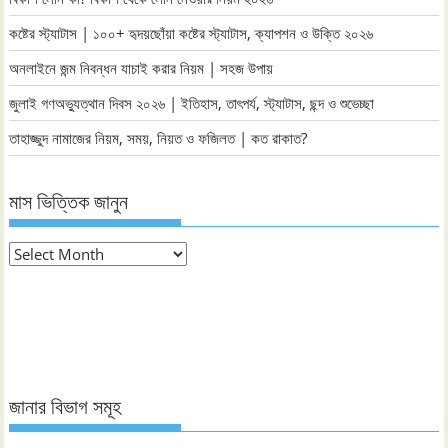
কষ্টের স্ট্যাটাস | ১০০+ হৃদয়ছোঁয়া কষ্টের স্ট্যাটাস, ক্যাপশন ও উক্তি ২০২৬
অনলাইনে জন্ম নিবন্ধন যাচাই করার নিয়ম | সহজ উপায়
জুলাই গণঅভ্যুত্থান দিবস ২০২৬ | ইতিহাস, তাৎপর্য, স্ট্যাটাস, ছন্দ ও শুভেচ্ছা
তাহাজ্জুদ নামাজের নিয়ম, সময়, নিয়ত ও ফজিলত | কত রাকাত?
মাস ভিত্তিক জানুন
মাস
ভিত্তিক
জানুন
জানার বিভাগ সমূহ