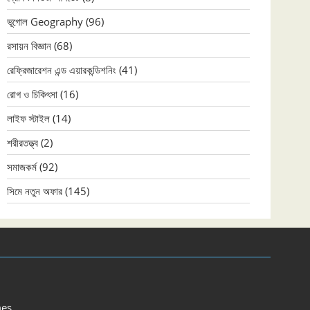
ভূগোল Geography
(96)
রসায়ন বিজ্ঞান
(68)
রেফ্রিজারেশন এন্ড এয়ারকন্ডিশনিং
(41)
রোগ ও চিকিৎসা
(16)
লাইফ স্টাইল
(14)
শরীরতত্ত্ব
(2)
সমাজকর্ম
(92)
সিমে নতুন ‍অফার
(145)
es