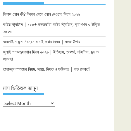
বিকাশ লোন কী? বিকাশ থেকে লোন নেওয়ার নিয়ম ২০২৬
কষ্টের স্ট্যাটাস | ১০০+ হৃদয়ছোঁয়া কষ্টের স্ট্যাটাস, ক্যাপশন ও উক্তি
২০২৬
অনলাইনে জন্ম নিবন্ধন যাচাই করার নিয়ম | সহজ উপায়
জুলাই গণঅভ্যুত্থান দিবস ২০২৬ | ইতিহাস, তাৎপর্য, স্ট্যাটাস, ছন্দ ও
শুভেচ্ছা
তাহাজ্জুদ নামাজের নিয়ম, সময়, নিয়ত ও ফজিলত | কত রাকাত?
মাস ভিত্তিক জানুন
মাস
ভিত্তিক
জানুন