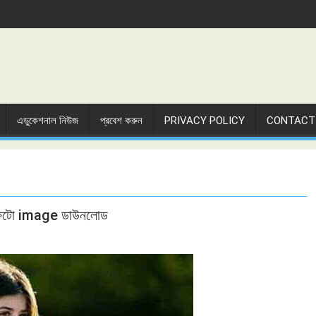
এডুকেশনাল নিউজ
প্রবেশ করুন
PRIVACY POLICY
CONTACT
িক ফটো image ডাউনলোড