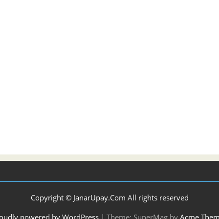
Copyright © JanarUpay.Com All rights reserved
oudly powered by WordPress
|
Theme: SuperMag by
Acme Them